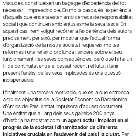
viscudes, constitueixen un bagatge d’experiència del tot
necessari i imprescindible. En molts casos, és l’experiència
d’aquells que encara estan amb càrrecs de responsabilitat
social i que continuen amb entusiasme la seva tasca. En
aquest cas, hem volgut recórrer a l’experiència dels autors
precisament per això, per mostrar que l’actual forma
d’organització de la nostra societat requereix moltes
reformes i una reflexió profunda i sincera sobre el seu
funcionament i les seves conseqüències, però que hi ha un
fil de continuïtat entre el passat recent i el futur, i tenir
present l’anàlisi de les veus implicades és una qüestió
indispensable.
I finalment, una tercera motivació, que és la que entronca
amb els objectius de la Societat Econòmica Barcelonina
d’Amics del País, entitat impulsora d’aquest document.
Una entitat que al llarg dels seus gairebé 200 anys
d’història ha mostrat com un
agent actiu i implicat en el
progrés de la societat
i dinamitzador de diferents
iniciatives crucials en l’esdevenir del país i la ciutat.
Per