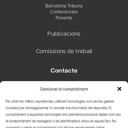
Barcelona Tribuna
Conferències
Ponents
Publicacions
Comissions de treball
Contacte
Carrer Basea, 8
Gestionar el consentiment
08003 Barcelona
T.
+34 93 319 28 54
Per oferir les millors experiències, utilitzem tecnologies com ara les galetes
info@amicsdelpais.com
(cookies) per emmagatzemar i/o accedir a la informació del dispositiu. El
consentiment a aquestes tecnologies ens permetrà processar dades com ara
Suscripció Newsletter
el comportament de navegació o els identificadors únics en aquest lloc. No
consentir o retirar el consentiment pot afectar negativament certes