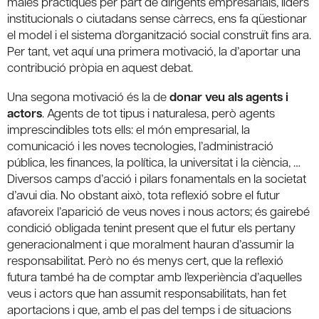
males pràctiques per part de dirigents empresarials, líders
institucionals o ciutadans sense càrrecs, ens fa qüestionar
el model i el sistema d’organització social construït fins ara.
Per tant, vet aquí una primera motivació, la d’aportar una
contribució pròpia en aquest debat.
Una segona motivació és la de
donar veu als agents i
actors
. Agents de tot tipus i naturalesa, però agents
imprescindibles tots ells: el món empresarial, la
comunicació i les noves tecnologies, l’administració
pública, les finances, la política, la universitat i la ciència, …
Diversos camps d’acció i pilars fonamentals en la societat
d’avui dia. No obstant això, tota reflexió sobre el futur
afavoreix l’aparició de veus noves i nous actors; és gairebé
condició obligada tenint present que el futur els pertany
generacionalment i que moralment hauran d’assumir la
responsabilitat. Però no és menys cert, que la reflexió
futura també ha de comptar amb l’experiència d’aquelles
veus i actors que han assumit responsabilitats, han fet
aportacions i que, amb el pas del temps i de situacions