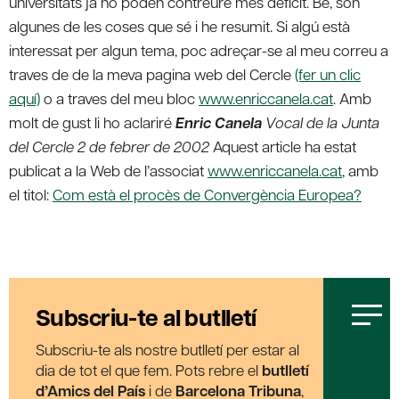
universitats ja no poden contreure més dèficit.
Bé, són
algunes de les coses que sé i he resumit. Si algú està
interessat per algun tema, poc adreçar-se al meu correu a
traves de de la meva pagina web del Cercle
(fer un clic
aquí)
o a traves del meu bloc
www.enriccanela.cat
. Amb
molt de gust li ho aclariré
Enric Canela
Vocal de la Junta
del Cercle
2 de febrer de 2002
Aquest article ha estat
publicat a la Web de l’associat
www.enriccanela.cat
, amb
el titol:
Com està el procès de Convergència Europea?
Subscriu-te al butlletí
Subscriu-te als nostre butlletí per estar al
dia de tot el que fem. Pots rebre el
butlletí
d’Amics del País
i de
Barcelona Tribuna
,