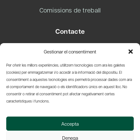
Comissions de treball
Contacte
Carrer Basea, 8
Gestionar el consentiment
08003 Barcelona
T.
+34 93 319 28 54
Per oferir les millors experiències, utilitzem tecnologies com ara les galetes
info@amicsdelpais.com
(cookies) per emmagatzemar i/o accedir a la informació del dispositiu. El
consentiment a aquestes tecnologies ens permetrà processar dades com ara
Suscripció Newsletter
el comportament de navegació o els identificadors únics en aquest lloc. No
consentir o retirar el consentiment pot afectar negativament certes
LinkedIn
YouTub
X
Bl
característiques i funcions.
© 2026 Societat Econòmica Barcelonesa d'Amics del País
Accepta
Política de Privacidad y Avís Legal
Política de Cookies
Denega