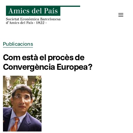
Skip
to
content
Publicacions
Com està el procès de
Convergència Europea?