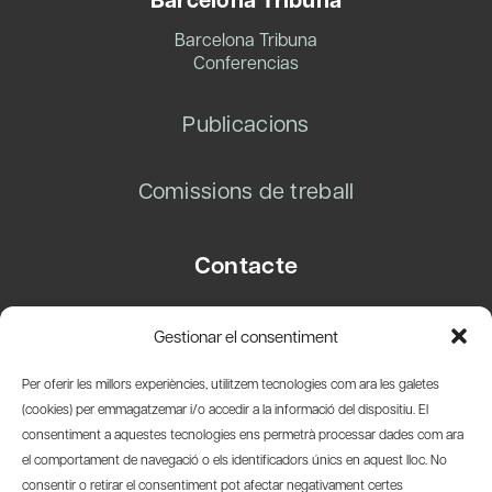
Barcelona Tribuna
Conferencias
Publicacions
Comissions de treball
Contacte
Carrer Basea, 8
Gestionar el consentiment
08003 Barcelona
T.
+34 93 319 28 54
Per oferir les millors experiències, utilitzem tecnologies com ara les galetes
info@amicsdelpais.com
(cookies) per emmagatzemar i/o accedir a la informació del dispositiu. El
consentiment a aquestes tecnologies ens permetrà processar dades com ara
Suscripció Newsletter
el comportament de navegació o els identificadors únics en aquest lloc. No
consentir o retirar el consentiment pot afectar negativament certes