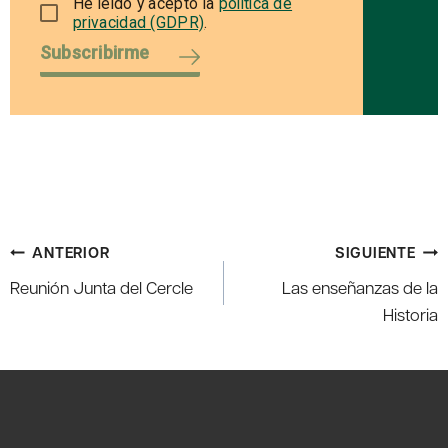
He leído y acepto la
política de
privacidad (GDPR)
.
Subscribirme
Navegación
ANTERIOR
SIGUIENTE
de
Reunión Junta del Cercle
Las enseñanzas de la
entradas
Historia