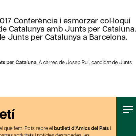
017 Conferència i esmorzar col·loqui
 de Catalunya amb Junts per Cataluna
de Junts per Catalunya a Barcelona.
ts per Cataluna
. A càrrec de Josep Rull, candidat de Junts
etí
t el que fem. Pots rebre el
butlletí d’Amics del País
i
tres activitats i notícies destacades, les