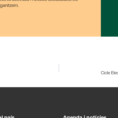
rganitzem.
Cicle El
l país
Agenda i notícies