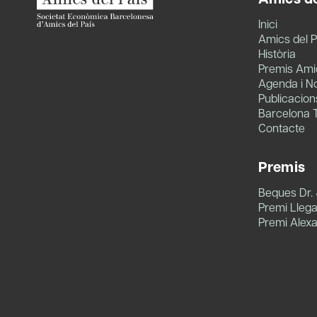
Inici
Amics del P
Història
Premis Amic
Agenda i No
Publicacion
Barcelona 
Contacte
Premis
Beques Dr.
Premi Llegat
Premi Alex