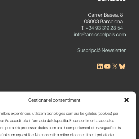
Carrer Basea, 8
08003 Barcelona
T.
+34 93 319 28 54
c
info@amicsdelpais.com
Suscripció Newsletter
LinkedIn
YouTube
X
Blues
Gestionar el consentiment
s millors experiències, utilitzem tecnologies com ara les galetes (cookies) per
 i/o accedir a la informació del dispositiu. El consentiment a aquestes
ens permetrà processar dades com ara el comportament de navegació o els
s únics en aquest lloc. No consentir o retirar el consentiment pot afectar