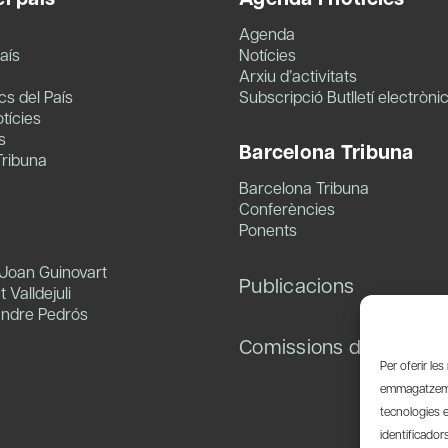
Agenda
aís
Notícies
Arxiu d’activitats
s del País
Subscripció Butlletí electròni
tícies
s
Barcelona Tribuna
Tribuna
Barcelona Tribuna
Conferències
Ponents
 Joan Guinovart
Publicacions
 Valldejuli
andre Pedrós
Comissions de treball
Per oferir le
emmagatzemar
tecnologies 
identificador