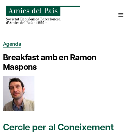
Skip
to
content
Agenda
Breakfast amb en Ramon
Maspons
Cercle per al Coneixement