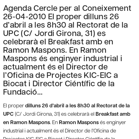
Agenda Cercle per al Coneixement
26-04-2010 El proper dilluns 26
d’abril a les 8h30 al Rectorat de la
UPC (C/ Jordi Girona, 31) es
celebrarà el Breakfast amb en
Ramon Maspons. En Ramon
Maspons és enginyer industrial i
actualment és el Director de
l’Oficina de Projectes KIC-EIC a
Biocat i Director Ciéntífic de la
Fundació…
El proper
dilluns 26 d’abril a les 8h30 al Rectorat de la
UPC
(C/ Jordi Girona, 31) es celebrarà el
Breakfast amb
en Ramon Maspons
. En
Ramon Maspons
és enginyer
industrial i actualment és el Director de l’Oficina de
Projectes KIC-EIC a Biocat i Director Ciéntífic de la