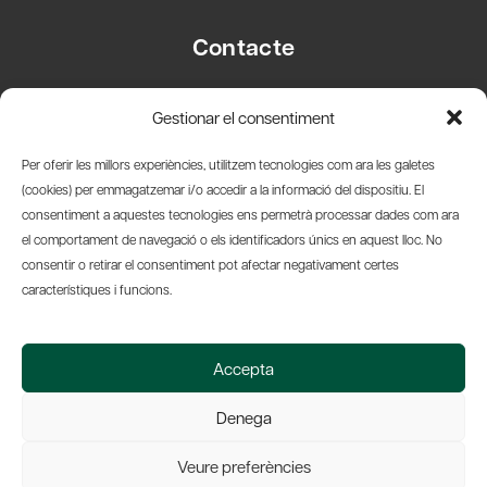
Contacte
Carrer Basea, 8
Gestionar el consentiment
08003 Barcelona
T.
+34 93 319 28 54
Per oferir les millors experiències, utilitzem tecnologies com ara les galetes
info@amicsdelpais.com
(cookies) per emmagatzemar i/o accedir a la informació del dispositiu. El
consentiment a aquestes tecnologies ens permetrà processar dades com ara
Suscripció Newsletter
el comportament de navegació o els identificadors únics en aquest lloc. No
consentir o retirar el consentiment pot afectar negativament certes
LinkedIn
YouTub
X
Bl
característiques i funcions.
© 2026 Societat Econòmica Barcelonesa d'Amics del País
Accepta
Política de Privacidad y Avís Legal
Política de Cookies
Denega
Web by Ideamatic
Veure preferències