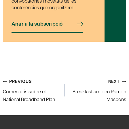
convocatòries i novetats de les
conferències que organitzem.
Anar a la subscripció
Post
PREVIOUS
NEXT
navigation
Comentaris sobre el
Breakfast amb en Ramon
National Broadband Plan
Maspons