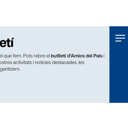
etí
t el que fem. Pots rebre el
butlletí d’Amics del País
i
tres activitats i notícies destacades, les
rganitzem.