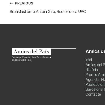
Post
PREVIOUS
Breakfast amb Antoni Giró, Rector de la UPC
navigation
Amics de
Inici
Amics del P
Història
Premis Amic
Agenda i No
Publicacion
Barcelona 
Contacte