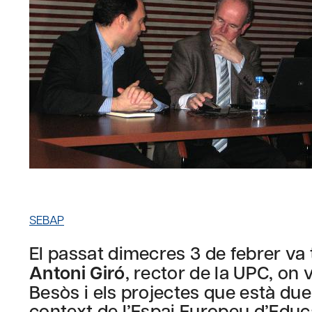
SEBAP
El passat dimecres 3 de febrer va t
Antoni Giró
, rector de la UPC, on
Besòs i els projectes que està due
context de l’Espai Europeu d’Educ