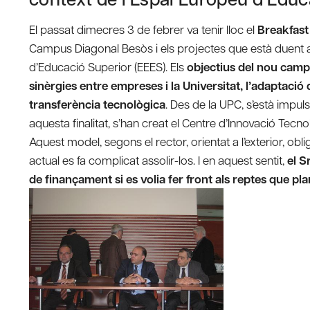
El passat dimecres 3 de febrer va tenir lloc el
Breakfast
Campus Diagonal Besòs i els projectes que està duent a 
d’Educació Superior (EEES). Els
objectius del nou cam
sinèrgies entre empreses i la Universitat, l’adaptació d
transferència tecnològica
. Des de la UPC, s’està impu
aquesta finalitat, s’han creat el Centre d’Innovació Tecn
Aquest model, segons el rector, orientat a l’exterior,
actual es fa complicat assolir-los. I en aquest sentit,
el S
de finançament si es volia fer front als reptes que pla