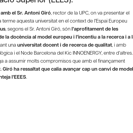
 amb el Sr. Antoni Giró
, rector de la UPC, on va presentar el
terme aquesta universitat en el context de l’Espai Europeu
pus
, segons el Sr. Antoni Giró, són
l’aprofitament de les
e la docència al model europeu i l’incentiu a la recerca i a 
lsant una
universitat docent i de recerca de qualitat
, i amb
ològica i el Node Barcelona del Kic INNOENERGY, entre d’altres.
 obliga a assumir molts compromisos que amb el finançament
r. Giró ha ressaltat que calia avançar cap un canvi de mode
nteja l’EEES
.