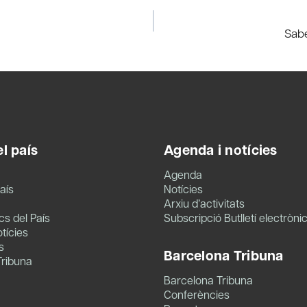
Sabe
l país
Agenda i notícies
Agenda
aís
Notícies
Arxiu d’activitats
s del País
Subscripció Butlletí electròni
tícies
s
Barcelona Tribuna
Tribuna
Barcelona Tribuna
Conferències