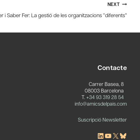
NEXT
r i Saber Fer: La gestió de les organitzacions “diferents”
Contacte
Carrer Basea, 8
08003 Barcelona
T.
+34 93 319 28 54
c
info@amicsdelpais.com
Suscripció Newsletter
LinkedIn
YouTube
X
Blues