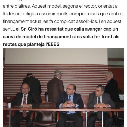
entre d’altres. Aquest model, segons el rector, orientat a
l’exterior, obliga a assumir molts compromisos que amb el
finançament actual es fa complicat assolir-los. I en aquest
sentit,
el Sr. Giró ha ressaltat que calia avançar cap un
canvi de model de finançament si es volia fer front als
reptes que planteja l’EEES
.