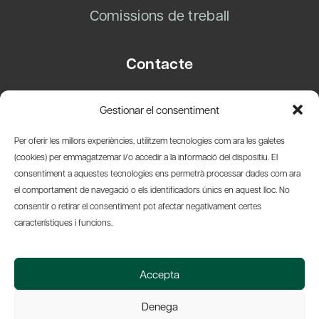
Comissions de treball
Contacte
Carrer Basea, 8
Gestionar el consentiment
08003 Barcelona
T.
+34 93 319 28 54
Per oferir les millors experiències, utilitzem tecnologies com ara les galetes
info@amicsdelpais.com
(cookies) per emmagatzemar i/o accedir a la informació del dispositiu. El
consentiment a aquestes tecnologies ens permetrà processar dades com ara
Suscripció Newsletter
el comportament de navegació o els identificadors únics en aquest lloc. No
consentir o retirar el consentiment pot afectar negativament certes
LinkedIn
YouTub
X
Bl
característiques i funcions.
© 2026 Societat Econòmica Barcelonesa d'Amics del País
Accepta
Política de Privacidad y Avís Legal
Política de Cookies
Denega
Web by Ideamatic