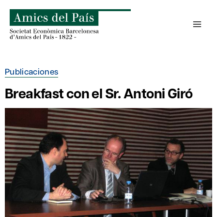
Saltar
al
contenido
Publicaciones
Breakfast con el Sr. Antoni Giró