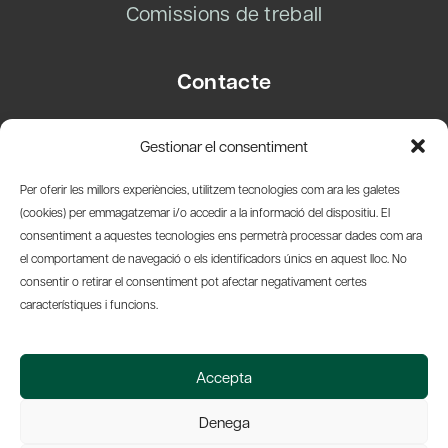
Comissions de treball
Contacte
Carrer Basea, 8
Gestionar el consentiment
08003 Barcelona
T.
+34 93 319 28 54
Per oferir les millors experiències, utilitzem tecnologies com ara les galetes
info@amicsdelpais.com
(cookies) per emmagatzemar i/o accedir a la informació del dispositiu. El
consentiment a aquestes tecnologies ens permetrà processar dades com ara
Suscripció Newsletter
el comportament de navegació o els identificadors únics en aquest lloc. No
consentir o retirar el consentiment pot afectar negativament certes
LinkedIn
YouTub
X
Bl
característiques i funcions.
© 2026 Societat Econòmica Barcelonesa d'Amics del País
Accepta
Política de Privacidad y Avís Legal
Política de Cookies
Denega
Web by Ideamatic