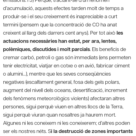
d’acumulació, aquests efectes tarden molt de temps a
produir-se i el seu creixement és inapreciable a curt
termini (pensem que la concentració de CO ha anat
creixent al llarg dels darrers cent anys). Per tot això
les
actuacions necessàries han estat, per ara, lentes,
polèmiques, discutides i molt parcials
. Els beneficis de
cremar carbó, petroli o gas són immediats (ens permeten
tenir electricitat, viatjar en cotxe o en avió, fabricar ciment
o alumini…), mentre que les seves conseqüències
negatives (escalfament general, fosa dels gels polars,
augment del nivell dels oceans, desertificació, increment
dels fenòmens meteorològics violents) afectaran altres
persones, sigui perquè viuen en altres llocs de la Terra,
sigui perquè viuran quan nosaltres ja haurem mort.
Algunes ni les coneixem ni les coneixerem; d’altres poden
ser els nostres néts. S
i la destrucció de zones importants