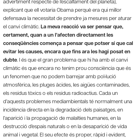
advertiment respecte de l’escalfament del planeta),
explicant que ell votaria Obama perquè era qui millor
defensava la necessitat de prendre ja mesures per aturar
el canvi climàtic.
La meva reacció va ser pensar que,
certament, quan a un l’afecten directament les
conseqüències comença a pensar que potser sí que cal
evitar les causes, encara que fins ara les hagi posat en
dubte
. I és que el gran problema que hi ha amb el canvi
climàtic és que encara no tenim prou consciència que és
un fenomen que no podem barrejar amb pol•lució
atmosfèrica, les pluges àcides, les aigües contaminades,
els residus tòxics o els residus radioactius. Cada un
d’aquests problemes mediambientals té normalment una
incidència directa en la degradació dels paisatges, en
l’aparició i la propagació de malalties humanes, en la
destrucció d’espais naturals o en la desaparició de vida
animal i vegetal. El seu efecte és proper, ràpid i evident,