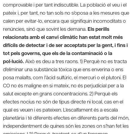
comprovable i per tant indiscutible. La població el veu i el
pateix i, per tant, no tan sols no s’oposa a les mesures que
calen per evitar-lo, encara que signifiquin incomoditats o
renúncies, sinó que sovint les demana.
Els perills
relacionats amb el canvi climàtic han estat molt més
difícils de detectar i de ser acceptats per la gent, i fins i
tot pels governs, que els de la contaminació o la
pol•lució.
Això es deu a tres raons. 1) Perquè no es tracta
d’eliminar una substància tòxica que ens enverina o ens
posa malalts, com l’àcid sulfúric, el mercuri o el plutoni. El
CO no és maligne en si mateix, no és perjudicial per a la
salut excepte en grans concentracions. 2) Perquè els
efectes nocius no són de tipus directe ni local, cas en el
qual es veuen i es pateixen. L’escalfament és a escala
planetària i té diferents efectes en diferents parts del món,
independentment de quines són les zones on s’han fet les
emissions. I 3) Perquè, tractant-se d’un fenomen