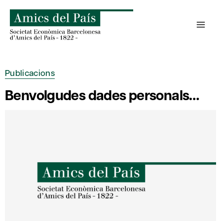
Skip
to
content
Publicacions
Benvolgudes dades personals…