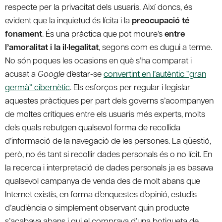
respecte per la privacitat dels usuaris. Així doncs, és
evident que la inquietud és lícita i la
preocupació té
fonament
. És una pràctica que pot moure’s
entre
l’amoralitat i la il·legalitat
, segons com es dugui a terme.
No són poques les ocasions en què s’ha comparat i
acusat a
Google
d’estar-se
convertint en l’autèntic “gran
germà” cibernètic
. Els esforços per regular i legislar
aquestes pràctiques per part dels governs s’acompanyen
de moltes crítiques entre els usuaris més experts, molts
dels quals rebutgen qualsevol forma de recollida
d’informació de la navegació de les persones. La qüestió,
però, no és tant si recollir dades personals és o no lícit. En
la recerca i interpretació de dades personals ja es basava
qualsevol campanya de venda des de molt abans que
Internet existís, en forma d’enquestes d’opinió, estudis
d’audiència o simplement observant quin producte
s’acabava abans i qui el comprava d’una botigueta de