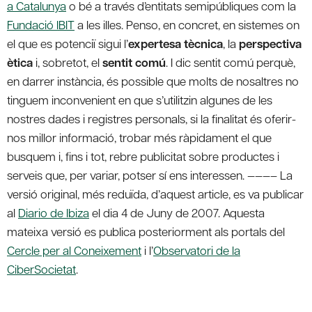
a Catalunya
o bé a través d’entitats semipúbliques com la
Fundació IBIT
a les illes. Penso, en concret, en sistemes on
el que es potenciï sigui l’
expertesa tècnica
, la
perspectiva
ètica
i, sobretot, el
sentit comú
. I dic sentit comú perquè,
en darrer instància, és possible que molts de nosaltres no
tinguem inconvenient en que s’utilitzin algunes de les
nostres dades i registres personals, si la finalitat és oferir-
nos millor informació, trobar més ràpidament el que
busquem i, fins i tot, rebre publicitat sobre productes i
serveis que, per variar, potser sí ens interessen. ———– La
versió original, més reduïda, d’aquest article, es va publicar
al
Diario de Ibiza
el dia 4 de Juny de 2007. Aquesta
mateixa versió es publica posteriorment als portals del
Cercle per al Coneixement
i l’
Observatori de la
CiberSocietat
.