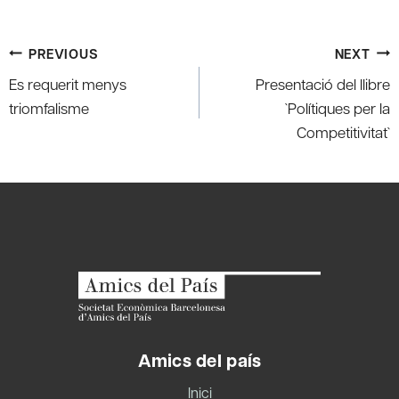
Post
PREVIOUS
NEXT
navigation
Es requerit menys
Presentació del llibre
triomfalisme
`Polítiques per la
Competitivitat`
Amics del país
Inici