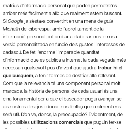
matrius d’informació personal que poden permetre’ns
arribar més fàcilment a allò que realment estem buscant.
Si
Google
ja s’estava convertint en una mena de
guia
Michelín
del ciberespai, amb l’aprofitament de la
informació personal pot arribar a elaborar-nos-en una
versió personalitzada en funció dels gustos i interessos de
cadascú. De fet, l’enorme i imparable quantitat
d’informació que es publica a Internet fa cada vegada més
necessari qualsevol tipus d’invent que ajudi a
trobar-hi el
que busquem
, a tenir formes de destriar allò rellevant.
Com que la rellevància té una component personal molt
marcada, la història de personal de cada usuari és una
eina fonamental per a que el buscador pugui avançar-se
als nostres desitjos i donar-nos l’enllaç que realment ens
serà útil. D’on ve, doncs, la preocupació? Evidentment, de
les possibles
utilitzacions comercials
que puguin fer-se