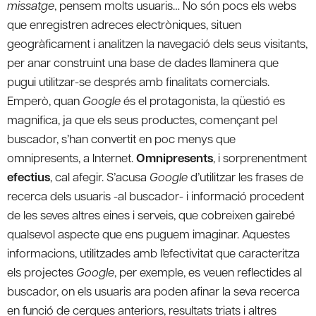
missatge
, pensem molts usuaris… No són pocs els webs
que enregistren adreces electròniques, situen
geogràficament i analitzen la navegació dels seus visitants,
per anar construint una base de dades llaminera que
pugui utilitzar-se després amb finalitats comercials.
Emperò, quan
Google
és el protagonista, la qüestió es
magnifica, ja que els seus productes, començant pel
buscador, s’han convertit en poc menys que
omnipresents, a Internet.
Omnipresents
, i sorprenentment
efectius
, cal afegir. S’acusa
Google
d’utilitzar les frases de
recerca dels usuaris -al buscador- i informació procedent
de les seves altres eines i serveis, que cobreixen gairebé
qualsevol aspecte que ens puguem imaginar. Aquestes
informacions, utilitzades amb l’efectivitat que caracteritza
els projectes
Google
, per exemple, es veuen reflectides al
buscador, on els usuaris ara poden afinar la seva recerca
en funció de cerques anteriors, resultats triats i altres