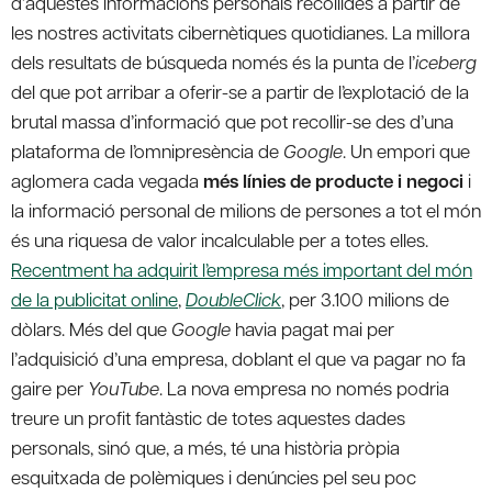
d’aquestes informacions personals recollides a partir de
les nostres activitats cibernètiques quotidianes. La millora
dels resultats de búsqueda només és la punta de l’
iceberg
del que pot arribar a oferir-se a partir de l’explotació de la
brutal massa d’informació que pot recollir-se des d’una
plataforma de l’omnipresència de
Google
. Un empori que
aglomera cada vegada
més línies de producte i negoci
i
la informació personal de milions de persones a tot el món
és una riquesa de valor incalculable per a totes elles.
Recentment ha adquirit l’empresa més important del món
de la publicitat online
,
DoubleClick
, per 3.100 milions de
dòlars. Més del que
Google
havia pagat mai per
l’adquisició d’una empresa, doblant el que va pagar no fa
gaire per
YouTube
. La nova empresa no només podria
treure un profit fantàstic de totes aquestes dades
personals, sinó que, a més, té una història pròpia
esquitxada de polèmiques i denúncies pel seu poc