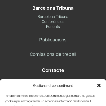
Barcelona Tribuna
Barcelona Tribuna
Conferències
Ponents
Publicacions
Comissions de treball
Contacte
Carrer Basea, 8
Gestionar el consentiment
08003 Barcelona
T.
+34 93 319 28 54
Per oferir les millors experiències, utilitzem tecnologies com ara les galetes
info@amicsdelpais.com
(cookies) per emmagatzemar i/o accedir a la informació del dispositiu. El