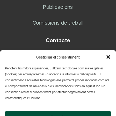
Publicacions
Comissions de treball
Contacte
Carrer Basea, 8
Gestionar el consentiment
08003 Barcelona
T.
+34 93 319 28 54
Per oferir les millors experiències, utilitzem tecnologies com ara les galetes
info@amicsdelpais.com
(cookies) per emmagatzemar i/o accedir a la informació del dispositiu. El
consentiment a aquestes tecnologies ens permetrà processar dades com ara
Suscripció Newsletter
el comportament de navegació o els identificadors únics en aquest lloc. No
consentir o retirar el consentiment pot afectar negativament certes
LinkedIn
YouTub
X
Bl
característiques i funcions.
© 2026 Societat Econòmica Barcelonesa d'Amics del País