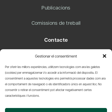
Publicacions
Comissions de treball
Contacte
Carrer Basea, 8
Gestionar el consentiment
08003 Barcelona
T.
+34 93 319 28 54
Per oferir les millors experiències, utilitzem tecnologies com ara les galetes
info@amicsdelpais.com
(cookies) per emmagatzemar i/o accedir a la informació del dispositiu. El
consentiment a aquestes tecnologies ens permetrà processar dades com ara
Suscripció Newsletter
el comportament de navegació o els identificadors únics en aquest lloc. No
consentir o retirar el consentiment pot afectar negativament certes
LinkedIn
YouTub
X
Bl
característiques i funcions.
© 2026 Societat Econòmica Barcelonesa d'Amics del País