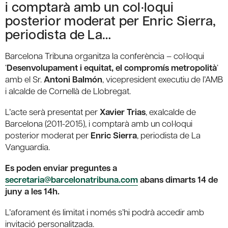
i comptarà amb un col·loqui
posterior moderat per Enric Sierra,
periodista de La…
Barcelona Tribuna organitza la conferència – col·loqui
‘
Desenvolupament i equitat, el compromís metropolità
‘
amb el Sr.
Antoni Balmón
, vicepresident executiu de l’AMB
i alcalde de Cornellà de Llobregat.
L’acte serà presentat per
Xavier Trias
, exalcalde de
Barcelona (2011-2015), i comptarà amb un col·loqui
posterior moderat per
Enric Sierra
, periodista de La
Vanguardia.
Es poden enviar preguntes a
secretaria@barcelonatribuna.com
abans dimarts 14 de
juny a les 14h.
L’aforament és limitat i només s’hi podrà accedir amb
invitació personalitzada.