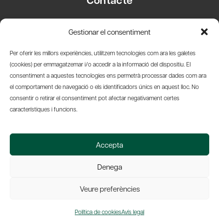
Carrer Basea, 8
Gestionar el consentiment
08003 Barcelona
T.
+34 93 319 28 54
Per oferir les millors experiències, utilitzem tecnologies com ara les galetes
info@amicsdelpais.com
(cookies) per emmagatzemar i/o accedir a la informació del dispositiu. El
consentiment a aquestes tecnologies ens permetrà processar dades com ara
Suscripció Newsletter
el comportament de navegació o els identificadors únics en aquest lloc. No
consentir o retirar el consentiment pot afectar negativament certes
LinkedIn
YouTub
X
Bl
característiques i funcions.
© 2026 Societat Econòmica Barcelonesa d'Amics del País
Accepta
Política de Privacidad y Avís Legal
Política de Cookies
Denega
Web by Ideamatic
Veure preferències
Política de cookies
Avís legal