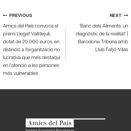
Post
PREVIOUS
NEXT
navigation
Amics del País convoca el
‘Banc dels Aliments: un
premi Llegat Valldejuli,
diagnòstic de la realitat’ |
dotat de 20.000 euros, en
Barcelona Tribuna amb
distinció a l’organització no
Lluís Fatjó-Vilas
lucrativa que més destaqui
en l’atenció a les persones
més vulnerables