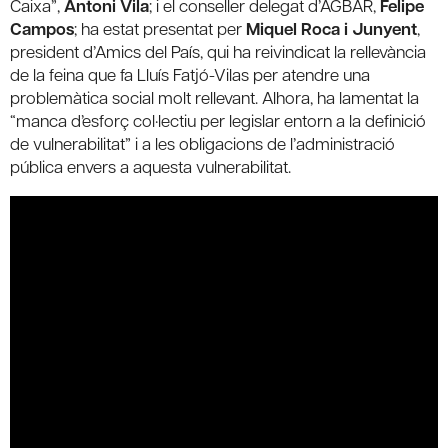
Caixa”,
Antoni Vila
; i el conseller delegat d’AGBAR,
Felipe
Campos
; ha estat presentat per
Miquel Roca i Junyent
,
president d’Amics del País, qui ha reivindicat la rellevància
de la feina que fa Lluís Fatjó-Vilas per atendre una
problemàtica social molt rellevant. Alhora, ha lamentat la
“manca d’esforç col·lectiu per legislar entorn a la definició
de vulnerabilitat” i a les obligacions de l’administració
pública envers a aquesta vulnerabilitat.