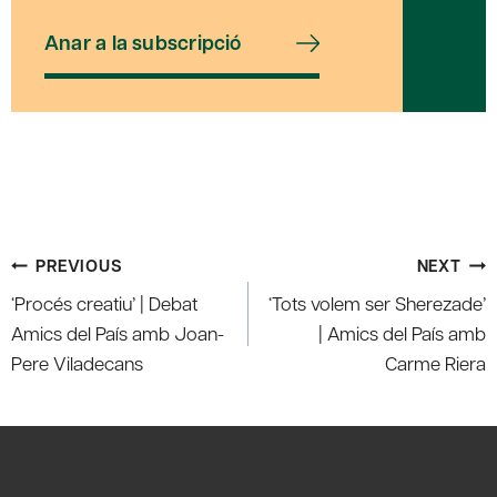
Anar a la subscripció
Post
PREVIOUS
NEXT
navigation
‘Procés creatiu’ | Debat
‘Tots volem ser Sherezade’
Amics del País amb Joan-
| Amics del País amb
Pere Viladecans
Carme Riera