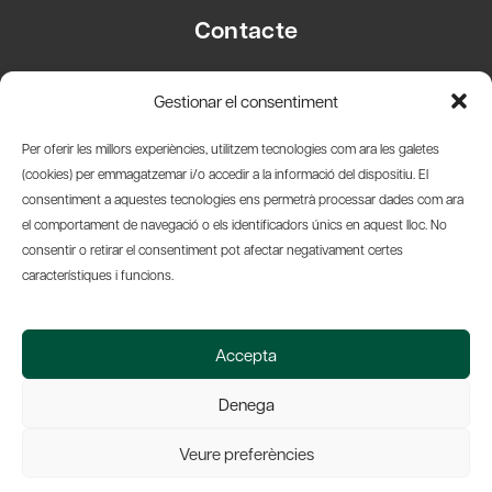
Contacte
Carrer Basea, 8
Gestionar el consentiment
08003 Barcelona
T.
+34 93 319 28 54
Per oferir les millors experiències, utilitzem tecnologies com ara les galetes
info@amicsdelpais.com
(cookies) per emmagatzemar i/o accedir a la informació del dispositiu. El
consentiment a aquestes tecnologies ens permetrà processar dades com ara
Suscripció Newsletter
el comportament de navegació o els identificadors únics en aquest lloc. No
consentir o retirar el consentiment pot afectar negativament certes
LinkedIn
YouTub
X
Bl
característiques i funcions.
© 2026 Societat Econòmica Barcelonesa d'Amics del País
Accepta
Política de Privacidad y Avís Legal
Política de Cookies
Denega
Web by Ideamatic
Veure preferències