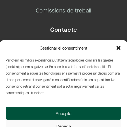
Comissions de treball
Contacte
Carrer Basea, 8
Gestionar el consentiment
08003 Barcelona
T.
+34 93 319 28 54
Per oferir les millors experiències, utilitzem tecnologies com ara les galetes
info@amicsdelpais.com
(cookies) per emmagatzemar i/o accedir a la informació del dispositiu. El
consentiment a aquestes tecnologies ens permetrà processar dades com ara
Suscripció Newsletter
el comportament de navegació o els identificadors únics en aquest lloc. No
consentir o retirar el consentiment pot afectar negativament certes
LinkedIn
YouTub
X
Bl
característiques i funcions.
© 2026 Societat Econòmica Barcelonesa d'Amics del País
Accepta
Política de Privacidad y Avís Legal
Política de Cookies
Denega