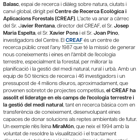
Balasc
, espai de recerca i diàleg sobre natura, ciutats i
canvi global, dirigit pel
Centre de Recerca Ecològica i
Aplicacions Forestals (CREAF)
. L’acte va anar a càrrec
del Sr. J
avier Rentana
, director del CREAF, el Sr.
Josep
Maria Espelta
, el Sr.
Xavier Pons
i el Sr.
Joan Pino
,
investigadors del Centre. El
CREAF
és un centre de
recerca públic creat l’any 1987 que té la missió de generar
nous coneixements i eines en l’àmbit de l’ecologia
terrestre, especialment la forestal, per millorar la
planificació i la gestió del medi natural, rural i urbà. Amb un
equip de 50 tècnics de recerca i 46 investigadors i un
pressupost de 4 milions d’euros, aproximadament, que
provenen sobretot de projectes competitius,
el CREAF ha
assolit el lideratge en els camps de l’ecologia terrestre i
la gestió del medi natural
, tant en recerca bàsica com en
transferència de coneixement, desenvolupant eines
capaces de donar solucions als reptes ambientals de futur.
Un exemple n’és l’eina
MiraMón
, que neix el 1994 amb la
voluntat de resoldre la visualització i el tractament