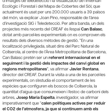
d’imatges de teledetecció i la visualització de l’Inventari
Ecològic i Forestal i del Mapa de Cobertes del Sòl, que
actualment és usat per uns 200.000 usuaris a 39 països
del món, va explicar Joan Pino, responsable de l’àrea
d’investigació SIG i Teledetecció. Per altra banda, un dels
projectes més recents del CREAF és l’espai
Can Balasc
,
dotat amb parcel•les experimentals on es comproven els
resultats dels diversos mètodes de gestió. “En una
localització privilegiada, situat dins del Parc Natural de
Collserola, al centre de l’Àrea Metropolitana de Barcelona,
Can Balasc pretén ser un
referent internacional en el
seguiment i la gestió dels impactes del canvi global en
regions metropolitanes
”, va afirmar
Javier Rentana
,
director del CREAF. Durant la visita a una de les parcel•les
experimentals, on s’estudia el comportament de les
espècies que configuren els boscos de Collserola, la
quantitat d’aigua que consumeixen i l’estoc de carboni dels
arbres,
Josep Maria Espelta
, investigador, va afirmar
imperativament que “
calen polítiques actives per reduir
el CO2 de l’atmosfera, ja que si continuem amb els