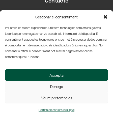
Contacte
Carrer Basea, 8
Gestionar el consentiment
08003 Barcelona
T.
+34 93 319 28 54
Per oferir les millors experiències, utilitzem tecnologies com ara les galetes
info@amicsdelpais.com
(cookies) per emmagatzemar i/o accedir a la informació del dispositiu. El
consentiment a aquestes tecnologies ens permetrà processar dades com ara
Suscripció Newsletter
el comportament de navegació o els identificadors únics en aquest lloc. No
consentir o retirar el consentiment pot afectar negativament certes
LinkedIn
YouTub
X
Bl
característiques i funcions.
© 2026 Societat Econòmica Barcelonesa d'Amics del País
Accepta
Política de Privacidad y Avís Legal
Política de Cookies
Denega
Web by Ideamatic
Veure preferències
Política de cookies
Avís legal