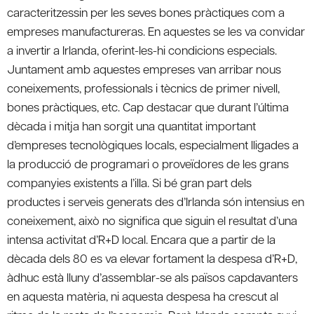
caracteritzessin per les seves bones pràctiques com a
empreses manufactureras. En aquestes se les va convidar
a invertir a Irlanda, oferint-les-hi condicions especials.
Juntament amb aquestes empreses van arribar nous
coneixements, professionals i tècnics de primer nivell,
bones pràctiques, etc. Cap destacar que durant l’última
dècada i mitja han sorgit una quantitat important
d’empreses tecnològiques locals, especialment lligades a
la producció de programari o proveïdores de les grans
companyies existents a l’illa. Si bé gran part dels
productes i serveis generats des d’Irlanda són intensius en
coneixement, això no significa que siguin el resultat d’una
intensa activitat d’R+D local. Encara que a partir de la
dècada dels 80 es va elevar fortament la despesa d’R+D,
àdhuc està lluny d’assemblar-se als països capdavanters
en aquesta matèria, ni aquesta despesa ha crescut al