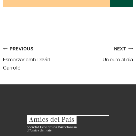
Post
PREVIOUS
NEXT
navigation
Esmorzar amb David
Un euro al dia
Garrofé