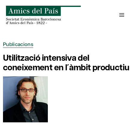
Skip
to
content
Publicacions
Utilització intensiva del
coneixement en l´àmbit productiu