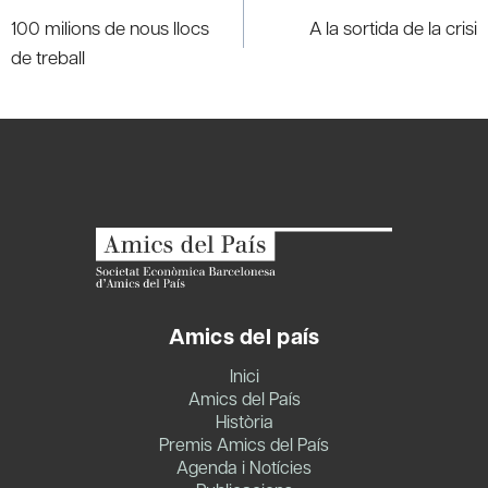
navigation
100 milions de nous llocs
A la sortida de la crisi
de treball
Amics del país
Inici
Amics del País
Història
Premis Amics del País
Agenda i Notícies