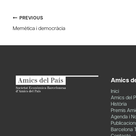
Post
PREVIOUS
Memètica i democràcia
navigation
Amics de
Inici
Amics del P
Història
Premis Amic
Agenda i No
Publicacion
Barcelona 
Contacte