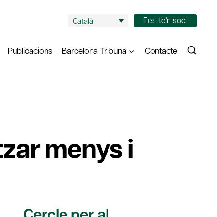
Fes-te'n soci
Català
Publicacions
Barcelona Tribuna
Contacte
itzar menys i
Cercle per al