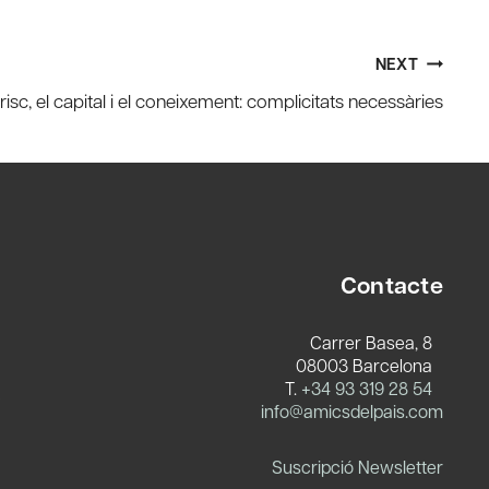
NEXT
 risc, el capital i el coneixement: complicitats necessàries
Contacte
Carrer Basea, 8
08003 Barcelona
T.
+34 93 319 28 54
c
info@amicsdelpais.com
Suscripció Newsletter