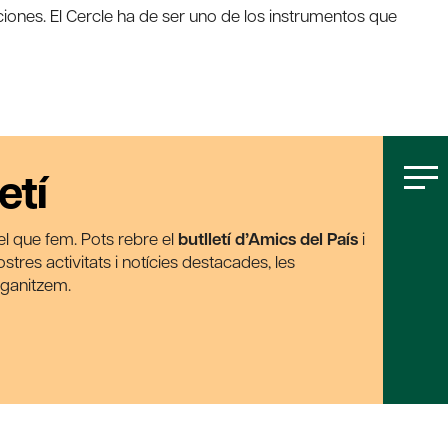
iones. El Cercle ha de ser uno de los instrumentos que
etí
t el que fem. Pots rebre el
butlletí d’Amics del País
i
tres activitats i notícies destacades, les
rganitzem.