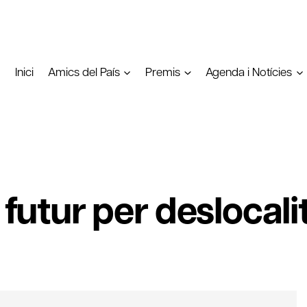
Inici
Amics del País
Premis
Agenda i Notícies
e futur per deslocal