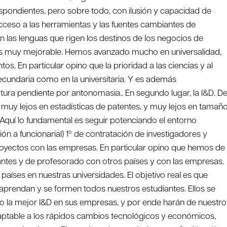
spondientes, pero sobre todo, con ilusión y capacidad de
cceso a las herramientas y las fuentes cambiantes de
 las lenguas que rigen los destinos de los negocios de
o es muy mejorable. Hemos avanzado mucho en universalidad,
. En particular opino que la prioridad a las ciencias y al
secundaria como en la universitaria. Y es además
tura pendiente por antonomasia.. En segundo lugar, la I&D. D
muy lejos en estadísticas de patentes, y muy lejos en tamañ
Aquí lo fundamental es seguir potenciando el entorno
ción a funcionarial) 1º de contratación de investigadores y
royectos con las empresas. En particular opino que hemos de
diantes y de profesorado con otros países y con las empresas.
 países en nuestras universidades. El objetivo real es que
aprendan y se formen todos nuestros estudiantes. Ellos se
turo la mejor I&D en sus empresas, y por ende harán de nuestro
daptable a los rápidos cambios tecnológicos y económicos,