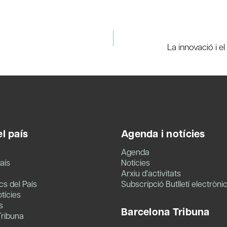
La innovació i el
l país
Agenda i notícies
Agenda
aís
Notícies
Arxiu d’activitats
s del País
Subscripció Butlletí electròni
tícies
s
Barcelona Tribuna
Tribuna