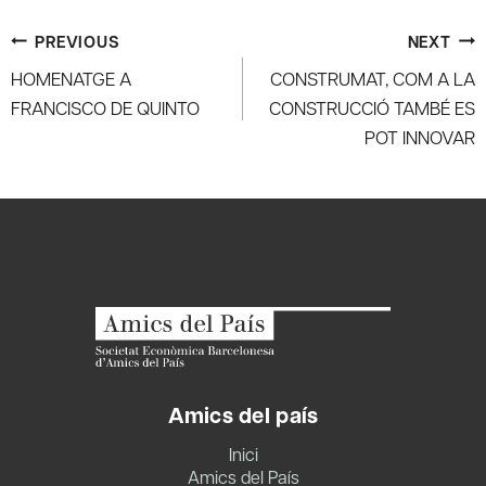
Post
PREVIOUS
NEXT
navigation
HOMENATGE A
CONSTRUMAT, COM A LA
FRANCISCO DE QUINTO
CONSTRUCCIÓ TAMBÉ ES
POT INNOVAR
Amics del país
Inici
Amics del País