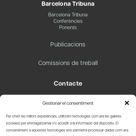
Barcelona Tribuna
Barcelona Tribuna
Conferències
Ponents
Publicacions
Comissions de treball
Contacte
Carrer Basea, 8
Gestionar el consentiment
08003 Barcelona
T.
+34 93 319 28 54
Per oferir les millors experiències, utilitzem tecnologies com ara les galetes
info@amicsdelpais.com
(cookies) per emmagatzemar i/o accedir a la informació del dispositiu. El
consentiment a aquestes tecnologies ens permetrà processar dades com ara
Suscripció Newsletter