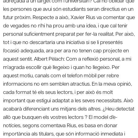
adreçada a un target com l’universitari? Cal no oblidar que
les persones que avui són estudiants seran directius en un
futur pròxim. Respecte a això, Xavier Rius va comentar que
de vegades no n’hi ha prou amb una idea, i que cal tenir
personal suficientment preparat per fer-la realitat. Per això,
tot i que no descartaria una iniciativa si se li presentés
l’ocasió adequada, ara per ara no tenen cap projecte en
aquest sentit. Albert Pèlach: Com a reflexió personal, a mi
m’agrada escollir què llegeixo i quan ho llegeixo. Per
aquest motiu, canals com el telefon mòbil per rebre
informacions no em semblen atractius. En la meva opinió,
cada format té els seus lectors, i per això és molt
important que estigui adaptat a les seves necessitats. Això
acabarà diferenciant uns mitjans dels altres. ¿Heu detectat
allò que busquen els vostres lectors ? El model d’e-
notícies, segons comentava Rius, es basa en donar
importància als titulars, que són informació inmediata i