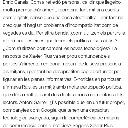
Enric Canela: Com a reflexió personal, cal dir que llegeixo
molta premsa diàriament, i combino tant mitjans escrits
com digitals, sense que una cosa afecti l’altra, i per tant no
crec que hi hagi un problema d’incompatibilitat com de
vegades es diu. Per altra banda, ¿com utilitzen els partirs la
informacií i les eines que tenen els polítics al seu abast?
¿Com s’utilitzen políticament les noves tecnologies? La
resposta de Xavier Rius va ser prou contundent: els
polítics s’alimenten en bona mesura de la seva presència
als mitjans, i per tant no desaprofiten cap oportunitat per
figurar en les planes informatives. E-notícies en particular,
afirmava Rius, és un mitjà amb molta participació política,
que dóna molt joc amb les declaracions i comentaris dels
lectors. Antoni Garrell: ¿És possible que, en un futur proper,
companyies com Google, que tenen una capacitat
tecnològica avançada, siguin la competència de mitjans
de comunicació com e-notícies? Segons Xavier Rius