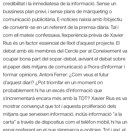
credibilitat i la inmediatesa de la informació. Sense un
bussiness plan previ, i sense plans de màrqueting o
comunicació publicitària, E-notícies naixia amb l’objectiu
de convertir-se en un referent de la premsa diària. Tal i
com ell mateix confessava, l’experiència prèvia de Xavier
Rius és un factor essencial de l’èxit d’aquest projecte. El
debat amb els membres del Cercle per al Coneixement va
ocupar bona part del sopar-debat, avivant el debat sobre
el paper dels mitjans de comunicació a l’hora d’informar i
formar opinions. Antoni Ferrer: ¿Com veus el futur
d’aquest diari? ¿Pot triomfar en un moment on
probablement hi ha un excés d’informació que
s’incrementarà encara més amb la TDT? Xavier Rius es va
mostrar convençut que tot i aquesta proliferació dels
mitjans que serveixen informació, inclús informació “a la
carta” a través de dispositius com el telèfon mòbil, hi ha un
espai preferent en el que s’enmarca e-notícies. Tot i així, el