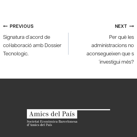
Post
PREVIOUS
NEXT
navigation
Signatura d´acord de
Per què les
col·laboració amb Dossier
administracions no
Tecnologic.
aconsegueixen que s
´investigui més?