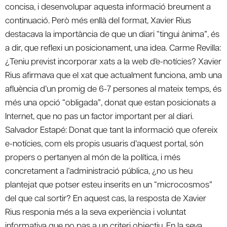
concisa, i desenvolupar aquesta informació breument a
continuació. Però més enllà del format, Xavier Rius
destacava la importància de que un diari “tingui ànima”, és
a dir, que reflexi un posicionament, una idea. Carme Revilla:
¿Teniu previst incorporar xats a la web d’e-notícies? Xavier
Rius afirmava que el xat que actualment funciona, amb una
afluència d’un promig de 6-7 persones al mateix temps, és
més una opció “obligada”, donat que estan posicionats a
Internet, que no pas un factor important per al diari.
Salvador Estapé: Donat que tant la informació que ofereix
e-notícies, com els propis usuaris d’aquest portal, són
propers o pertanyen al món de la política, i més
concretament a l’administració pública, ¿no us heu
plantejat que potser esteu inserits en un “microcosmos”
del que cal sortir? En aquest cas, la resposta de Xavier
Rius responia més a la seva experiència i voluntat
informativa que no pas a un criteri objectiu. En la seva