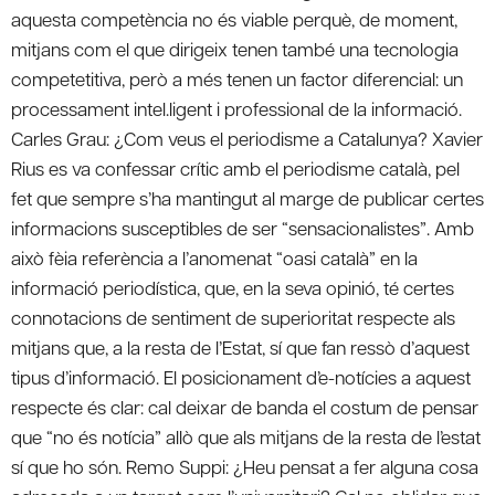
aquesta competència no és viable perquè, de moment,
mitjans com el que dirigeix tenen també una tecnologia
competetitiva, però a més tenen un factor diferencial: un
processament intel.ligent i professional de la informació.
Carles Grau: ¿Com veus el periodisme a Catalunya? Xavier
Rius es va confessar crític amb el periodisme català, pel
fet que sempre s’ha mantingut al marge de publicar certes
informacions susceptibles de ser “sensacionalistes”. Amb
això fèia referència a l’anomenat “oasi català” en la
informació periodística, que, en la seva opinió, té certes
connotacions de sentiment de superioritat respecte als
mitjans que, a la resta de l’Estat, sí que fan ressò d’aquest
tipus d’informació. El posicionament d’e-notícies a aquest
respecte és clar: cal deixar de banda el costum de pensar
que “no és notícia” allò que als mitjans de la resta de l’estat
sí que ho són. Remo Suppi: ¿Heu pensat a fer alguna cosa