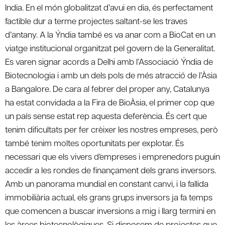
India. En el món globalitzat d’avui en dia, és perfectament
factible dur a terme projectes saltant-se les traves
d’antany. A la Ýndia també es va anar com a BioCat en un
viatge institucional organitzat pel govern de la Generalitat.
Es varen signar acords a Delhi amb l’Associació Ýndia de
Biotecnologia i amb un dels pols de més atracció de l’Àsia
a Bangalore. De cara al febrer del proper any, Catalunya
ha estat convidada a la Fira de BioÀsia, el primer cop que
un país sense estat rep aquesta deferència. És cert que
tenim dificultats per fer crèixer les nostres empreses, però
també tenim moltes oportunitats per explotar. És
necessari que els vivers d’empreses i emprenedors puguin
accedir a les rondes de finançament dels grans inversors.
Amb un panorama mundial en constant canvi, i la fallida
immobiliària actual, els grans grups inversors ja fa temps
que comencen a buscar inversions a mig i llarg termini en
les àrees biotecnològiques. Si disposem de projectes que