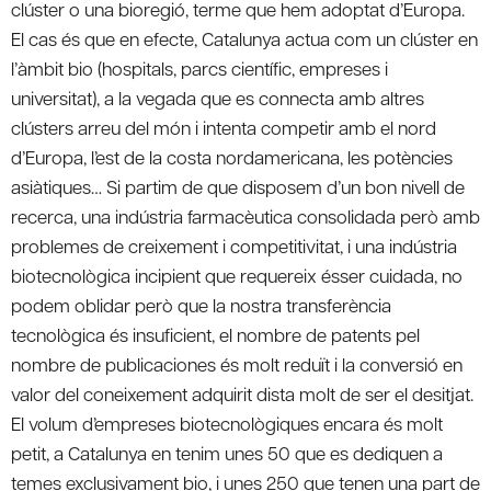
clúster o una bioregió, terme que hem adoptat d’Europa.
El cas és que en efecte, Catalunya actua com un clúster en
l’àmbit bio (hospitals, parcs científic, empreses i
universitat), a la vegada que es connecta amb altres
clústers arreu del món i intenta competir amb el nord
d’Europa, l’est de la costa nordamericana, les potències
asiàtiques… Si partim de que disposem d’un bon nivell de
recerca, una indústria farmacèutica consolidada però amb
problemes de creixement i competitivitat, i una indústria
biotecnològica incipient que requereix ésser cuidada, no
podem oblidar però que la nostra transferència
tecnològica és insuficient, el nombre de patents pel
nombre de publicaciones és molt reduït i la conversió en
valor del coneixement adquirit dista molt de ser el desitjat.
El volum d’empreses biotecnològiques encara és molt
petit, a Catalunya en tenim unes 50 que es dediquen a
temes exclusivament bio, i unes 250 que tenen una part de