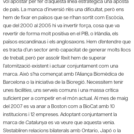
vol apostar per fer d’aquesta línea estratègica una aposta
de país. La manca d’inversió n’és una dificultat, però ens
hem de fixar en països que se n’han sortit com Escòcia,
que del 2000 al 2005 hi va invertir força, cosa que va
revertir de forma molt positiva en el PIB, o Irlàndia, els
països escandinaus i els anglosaxons. Hem d’entendre que
es tracta d’un sector amb capacitat de generar molts llocs
de treball, però per assolir l’èxit hem de superar
l’atomització existent i actuar conjuntament com una
marca. Això s’ha començat amb l’Aliança Biomèdica de
Barcelona o la iniciativa de la Bioregió. Necessitem tenir
unes
facilities
, uns serveis comuns i una massa crítica
suficient per a competir en el món actual. Al mes de maig
del 2007 es va anar a Boston com a BioCat amb 10
institucions i 12 empreses. Adoptant conjuntament la
marca de
Catalunya
es va veure que aquesta venia.
S’establiren relacions bilaterals amb Ontario, Japó o la