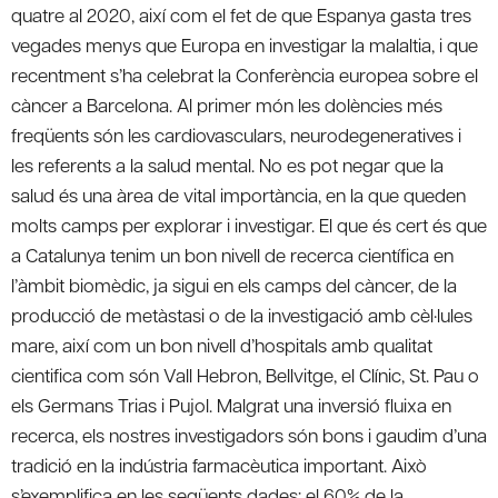
quatre al 2020, així com el fet de que Espanya gasta tres
vegades menys que Europa en investigar la malaltia, i que
recentment s’ha celebrat la Conferència europea sobre el
càncer a Barcelona. Al primer món les dolències més
freqüents són les cardiovasculars, neurodegeneratives i
les referents a la salud mental. No es pot negar que la
salud és una àrea de vital importància, en la que queden
molts camps per explorar i investigar. El que és cert és que
a Catalunya tenim un bon nivell de recerca científica en
l’àmbit biomèdic, ja sigui en els camps del càncer, de la
producció de metàstasi o de la investigació amb cèl·lules
mare, així com un bon nivell d’hospitals amb qualitat
cientifica com són Vall Hebron, Bellvitge, el Clínic, St. Pau o
els Germans Trias i Pujol. Malgrat una inversió fluixa en
recerca, els nostres investigadors són bons i gaudim d’una
tradició en la indústria farmacèutica important. Això
s’exemplifica en les següents dades: el 60% de la