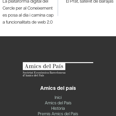
La plataforma digital del
El Prat, satèl·lit de Barajas
Cercle per al Coneixement
es posa al dia i camina cap
a funcionalitats de web 2.0
Amics del país
Inici
Amics del País
Història
Premis Amics del País