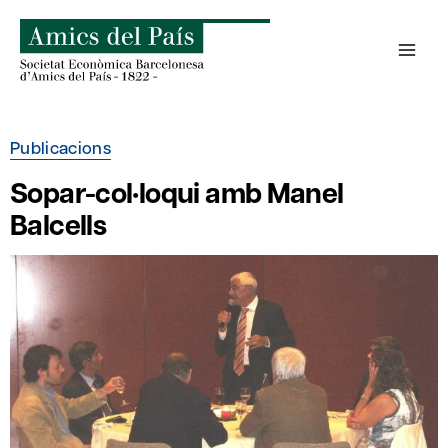
Skip
to
content
Publicacions
Sopar-col·loqui amb Manel
Balcells