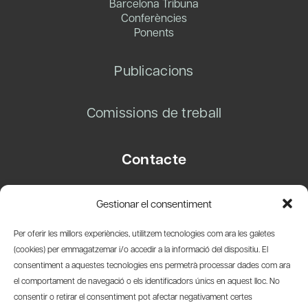
Barcelona Tribuna
Conferències
Ponents
Publicacions
Comissions de treball
Contacte
Carrer Basea, 8
Gestionar el consentiment
08003 Barcelona
T.
+34 93 319 28 54
Per oferir les millors experiències, utilitzem tecnologies com ara les galetes
info@amicsdelpais.com
(cookies) per emmagatzemar i/o accedir a la informació del dispositiu. El
consentiment a aquestes tecnologies ens permetrà processar dades com ara
Suscripció Newsletter
el comportament de navegació o els identificadors únics en aquest lloc. No
consentir o retirar el consentiment pot afectar negativament certes