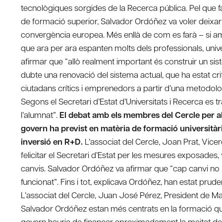
tecnològiques sorgides de la Recerca pública. Pel que fa
de formació superior, Salvador Ordóñez va voler deixar
convergència europea. Més enllà de com es farà – si am
que ara per ara espanten molts dels professionals, univers
afirmar que “allò realment important és construir un si
dubte una renovació del sistema actual, que ha estat cri
ciutadans crítics i emprenedors a partir d’una metodolog
Segons el Secretari d’Estat d’Universitats i Recerca es tra
l’alumnat”.
El debat amb els membres del Cercle per al
govern ha previst en matèria de formació universitàri
inversió en R+D.
L’associat del Cercle, Joan Prat, Vicerec
felicitar el Secretari d’Estat per les mesures exposades,
canvis. Salvador Ordóñez va afirmar que “cap canvi no po
funcionat”. Fins i tot, explicava Ordóñez, han estat prud
L’associat del Cercle, Juan José Pérez, President de Ma
Salvador Ordóñez estan més centrats en la formació qu
govern hauria de finançar aproximadament la meitat de le