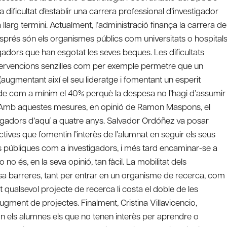
a dificultat d’establir una carrera professional d’investigador
 llarg termini. Actualment, l’administració finança la carrera de
esprés són els organismes públics com universitats o hospitals
gadors que han esgotat les seves beques. Les dificultats
intervencions senzilles com per exemple permetre que un
augmentant així el seu lideratge i fomentant un esperit
de com a mínim el 40% perquè la despesa no l’hagi d’assumir
ipal. Amb aquestes mesures, en opinió de Ramon Maspons, el
tigadors d’aquí a quatre anys. Salvador Ordóñez va posar
ctives que fomentin l’interès de l’alumnat en seguir els seus
ons públiques com a investigadors, i més tard encaminar-se a
 no és, en la seva opinió, tan fàcil. La mobilitat dels
a barreres, tant per entrar en un organisme de recerca, com
at qualsevol projecte de recerca li costa el doble de les
ugment de projectes. Finalment, Cristina Villavicencio,
n els alumnes els que no tenen interès per aprendre o