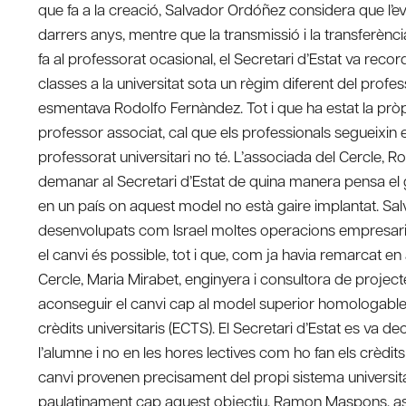
que fa a la creació, Salvador Ordóñez considera que l’evo
darrers anys, mentre que la transmissió i la transferèn
fa al professorat ocasional, el Secretari d’Estat va reco
classes a la universitat sota un règim diferent del profes
esmentava Rodolfo Fernàndez. Tot i que ha estat la pròpi
professor associat, cal que els professionals segueixin
professorat universitari no té. L’associada del Cercle, 
demanar al Secretari d’Estat de quina manera pensa el 
en un país on aquest model no està gaire implantat. S
desenvolupats com Israel moltes operacions empresarial
el canvi és possible, tot i que, com ja havia remarcat en
Cercle, Maria Mirabet, enginyera i consultora de proje
aconseguir el canvi cap al model superior homologable
crèdits universitaris (ECTS). El Secretari d’Estat es va d
l’alumne i no en les hores lectives com ho fan els crèdits 
canvi provenen precisament del propi sistema universit
paulatinament cap aquest objectiu. Ramon Maspons, asse