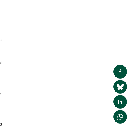
a
t.
e
s