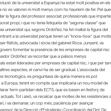
lució de la universitat a Espanya ha estat molt positiva en els
cia no es valoren ni molt menys com ho hauríem de fer. Pel que
rdar la figura del professor associat: professionals que imparti
sorat propi, i que no tenia l’etiqueta de “segona classe” que
a universitat qui, segons Ordóñez, ha fet malbé la figura del
 entrant a la universitat perquè tenen un “know-how” que molt
Roser Ràfols, advocada i sòcia del gabinet Roca Junyent, va
govern fomentar la presència de les empreses de capital risc
alvador Ordóñez va recordar que a països menys
s estan liderades per empreses de capital risc, i que per tan
 altres aspectes, el canvi ha de ser gradual. L’associada del
ctes tecnològics, es preguntava de quina manera es pot
 a Europa, tenint en compte que implicaria un nou model de
eclarar ferm partidari dels ECTS, que es basen en l’esforç de
actuals. Tot i això, va recalcar que moltes de les resistències a
ari, i va demanar, un cop més, paciència per avançar
ssor de la Direcció d’Estratègia i Coordinació del Dpt. De