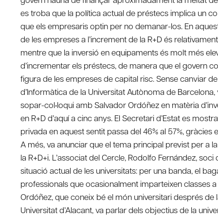
es troba que la política actual de préstecs implica un con
que els empresaris optin per no demanar-los. En aquest s
de les empreses a l’increment de la R+D és relativament
mentre que la inversió en equipaments és molt més elev
d’incrementar els préstecs, de manera que el govern comp
figura de les empreses de capital risc. Sense canviar de
d’Informàtica de la Universitat Autònoma de Barcelona, va
sopar-col•loqui amb Salvador Ordóñez en matèria d’invers
en R+D d’aquí a cinc anys. El Secretari d’Estat es mostra
privada en aquest sentit passa del 46% al 57%, gràcies 
A més, va anunciar que el tema principal previst per a
la R+D+i. L’associat del Cercle, Rodolfo Fernández, soci d
situació actual de les universitats: per una banda, el bagat
professionals que ocasionalment imparteixen classes a 
Ordóñez, que coneix bé el món universitari després de l
Universitat d’Alacant, va parlar dels objectius de la univ