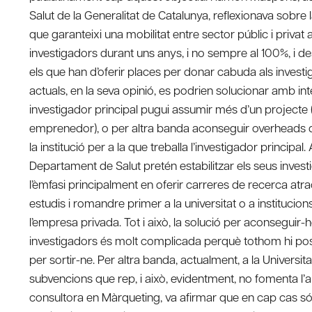
Salut de la Generalitat de Catalunya, reflexionava sobre l
que garanteixi una mobilitat entre sector públic i privat a
investigadors durant uns anys, i no sempre al 100%, i d
els que han d’oferir places per donar cabuda als investi
actuals, en la seva opinió, es podrien solucionar amb 
investigador principal pugui assumir més d’un projecte (
emprenedor), o per altra banda aconseguir overheads 
la institució per a la que treballa l’investigador princ
Departament de Salut pretén estabilitzar els seus inves
l’èmfasi principalment en oferir carreres de recerca atra
estudis i romandre primer a la universitat o a instituci
l’empresa privada. Tot i això, la solució per aconseguir-ho
investigadors és molt complicada perquè tothom hi pos
per sortir-ne. Per altra banda, actualment, a la Universit
subvencions que rep, i això, evidentment, no fomenta l’a
consultora en Màrqueting, va afirmar que en cap cas só