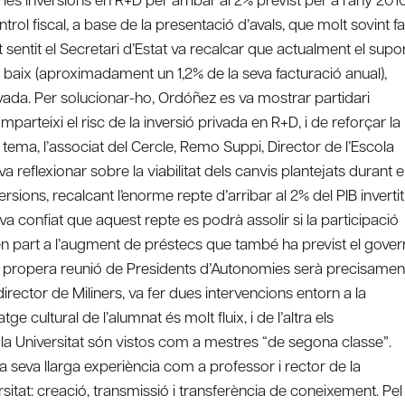
trol fiscal, a base de la presentació d’avals, que molt sovint fa
entit el Secretari d’Estat va recalcar que actualment el supo
 baix (aproximadament un 1,2% de la seva facturació anual),
ada. Per solucionar-ho, Ordóñez es va mostrar partidari
arteixi el risc de la inversió privada en R+D, i de reforçar la
 tema, l’associat del Cercle, Remo Suppi, Director de l’Escola
 reflexionar sobre la viabilitat dels canvis plantejats durant e
ions, recalcant l’enorme repte d’arribar al 2% del PIB invertit
va confiat que aquest repte es podrà assolir si la participació
en part a l’augment de préstecs que també ha previst el gover
 la propera reunió de Presidents d’Autonomies serà precisamen
irector de Miliners, va fer dues intervencions entorn a la
ge cultural de l’alumnat és molt fluix, i de l’altra els
la Universitat són vistos com a mestres “de segona classe”.
a seva llarga experiència com a professor i rector de la
ersitat: creació, transmissió i transferència de coneixement. Pel