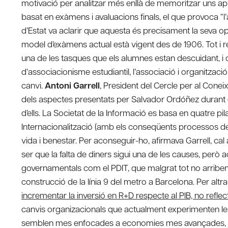
motivació per analitzar més enllà de memoritzar uns apunt
basat en exàmens i avaluacions finals, el que provoca “
d’Estat va aclarir que aquesta és precisament la seva opi
model d’exàmens actual està vigent des de 1906. Tot i r
una de les tasques que els alumnes estan descuidant, i
d’associacionisme estudiantil, l’associació i organitzaci
canvi.
Antoni Garrell
, President del Cercle per al Conei
dels aspectes presentats per Salvador Ordóñez durant el 
d’ells. La Societat de la Informació es basa en quatre pila
Internacionalització (amb els conseqüents processos de lo
vida i benestar. Per aconseguir-ho, afirmava Garrell, cal 
ser que la falta de diners sigui una de les causes, però
governamentals com el PDIT, que malgrat tot no arriben 
construcció de la línia 9 del metro a Barcelona. Per alt
incrementar la inversió en R+D respecte al PIB, no reflec
canvis organizacionals que actualment experimenten le
semblen mes enfocades a economies mes avançades, o a