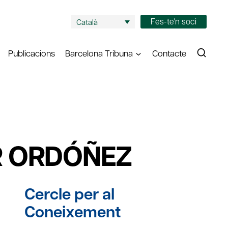
Fes-te'n soci
Català
Publicacions
Barcelona Tribuna
Contacte
R ORDÓÑEZ
Cercle per al
Coneixement