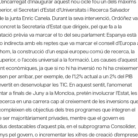
 L’encarregat d’inaugurar aquest nou cicle fou un dels màxims
rior, el Secretari d’Estat d’Universitats i Recerca Salvador
e la junta Enric Canela. Durant la seva intervenció, Ordóñez va
oncret la Secretaria d’Estat que dirigeix, pel que fa a la
atació prèvia va marcar el to del seu parlament: Espanya està
o indirecta amb els reptes que va marcar el consell d’Europa 
tothom, la construcció d’un espai europeu comú de recerca, la
rior, o l’accés universal a la formació. Les causes d’aquest
t econòmiques, ja que si no hi ha inversió no hi ha creixemen
en per arribar, per exemple, de l’1,2% actual a un 2% del PIB
 invertit en desenvolupar les TIC. En aquest sentit, l’anomenat
ar a finals de Juny a la Moncloa, pretén involucrar l’Estat, les
 recerca en una carrera cap al creixement de les inversions qu
’acompleixen els objectius dels tres programes que integren el
de ser majoritàriament privades, mentre que el govern es
tius destacables d’aquest pla, en el subprograma Consolider,
nys pel govern, o incrementar les xifres de creació d’emprese