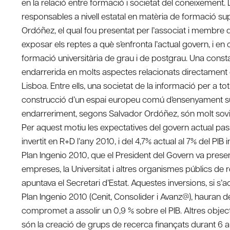
en la relació entre formació i societat del coneixement.
responsables a nivell estatal en matèria de formació supe
Ordóñez, el qual fou presentat per l’associat i membre d
exposar els reptes a què s’enfronta l’actual govern, i en c
formació universitària de grau i de postgrau. Una const
endarrerida en molts aspectes relacionats directament 
Lisboa. Entre ells, una societat de la informació per a 
construcció d’un espai europeu comú d’ensenyament supe
endarreriment, segons Salvador Ordóñez, són molt sovin
Per aquest motiu les expectatives del govern actual pass
invertit en R+D l’any 2010, i del 4,7% actual al 7% del PIB
Plan Ingenio 2010, que el President del Govern va present
empreses, la Universitat i altres organismes públics de
apuntava el Secretari d’Estat. Aquestes inversions, si s
Plan Ingenio 2010 (Cenit, Consolider i Avanz@), hauran 
compromet a assolir un 0,9 % sobre el PIB. Altres objec
són la creació de grups de recerca finançats durant 6 a