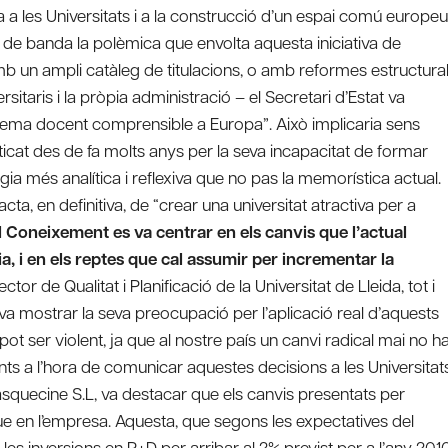
 a les Universitats i a la construcció d’un espai comú europeu
 de banda la polèmica que envolta aquesta iniciativa de
b un ampli catàleg de titulacions, o amb reformes estructura
itaris i la pròpia administració – el Secretari d’Estat va
stema docent comprensible a Europa”. Això implicaria sens
ticat des de fa molts anys per la seva incapacitat de formar
ia més analítica i reflexiva que no pas la memorística actual.
cta, en definitiva, de “crear una universitat atractiva per a
 Coneixement es va centrar en els canvis que l’actual
a, i en els reptes que cal assumir per incrementar la
tor de Qualitat i Planificació de la Universitat de Lleida, tot i
 va mostrar la seva preocupació per l’aplicació real d’aquests
t ser violent, ja que al nostre país un canvi radical mai no h
ents a l’hora de comunicar aquestes decisions a les Universitats
squecine S.L, va destacar que els canvis presentats per
e en l’empresa. Aquesta, que segons les expectatives del
s inversions en R+D per arribar al 2% previst per a l’any 2010