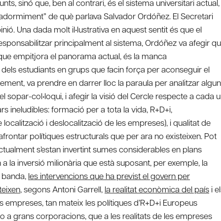
s, sinó que, ben al contrari, és el sistema universitari actual,
l’adormiment” de què parlava Salvador Ordóñez. El Secretari
nió. Una dada molt il•lustrativa en aquest sentit és que el
esponsabilitzar principalment al sistema, Ordóñez va afegir q
 que empitjora el panorama actual, és la manca
ó dels estudiants en grups que facin força per aconseguir el
xement, va prendre en darrer lloc la paraula per analitzar algu
sopar-col•loqui, i afegir la visió del Cercle respecte a cada 
rs ineludibles: formació per a tota la vida, R+D+i,
calització i deslocalització de les empreses), i qualitat de
afrontar polítiques estructurals que per ara no existeixen. Pot
 actualment s’estan invertint sumes considerables en plans
a la inversió milionària que està suposant, per exemple, la
ra banda,
les intervencions que ha previst el govern per
teixen
, segons Antoni Garrell,
la realitat econòmica del país
i e
s empreses, tan mateix les polítiques d’R+D+i Europeus
 grans corporacions, que a les realitats de les empreses