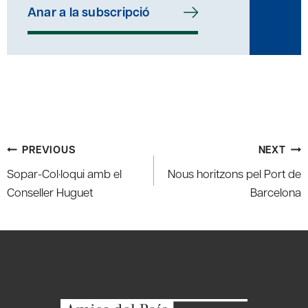
Anar a la subscripció
Post
PREVIOUS
NEXT
navigation
Sopar-Col·loqui amb el
Nous horitzons pel Port de
Conseller Huguet
Barcelona