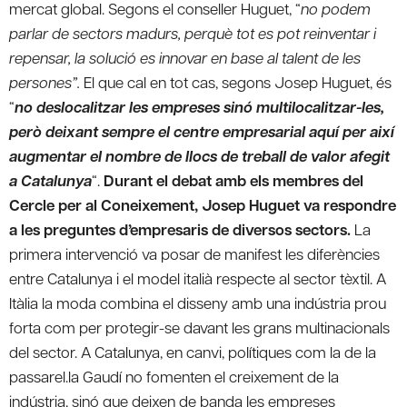
mercat global. Segons el conseller Huguet, “
no podem
parlar de sectors madurs, perquè tot es pot reinventar i
repensar, la solució es innovar en base al talent de les
persones”.
El que cal en tot cas, segons Josep Huguet, és
“
no deslocalitzar les empreses sinó multilocalitzar-les,
però deixant sempre el centre empresarial aquí per així
augmentar el nombre de llocs de treball de valor afegit
a Catalunya
“.
Durant el debat amb els membres del
Cercle per al Coneixement, Josep Huguet va respondre
a les preguntes d’empresaris de diversos sectors.
La
primera intervenció va posar de manifest les diferències
entre Catalunya i el model italià respecte al sector tèxtil. A
Itàlia la moda combina el disseny amb una indústria prou
forta com per protegir-se davant les grans multinacionals
del sector. A Catalunya, en canvi, polítiques com la de la
passarel.la Gaudí no fomenten el creixement de la
indústria, sinó que deixen de banda les empreses