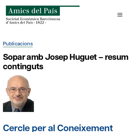
Skip
to
content
Publicacions
Sopar amb Josep Huguet – resum
continguts
Cercle per al Coneixement