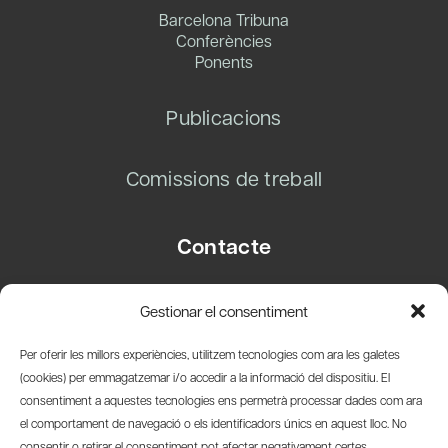
Barcelona Tribuna
Conferències
Ponents
Publicacions
Comissions de treball
Contacte
Carrer Basea, 8
Gestionar el consentiment
08003 Barcelona
T.
+34 93 319 28 54
Per oferir les millors experiències, utilitzem tecnologies com ara les galetes
info@amicsdelpais.com
(cookies) per emmagatzemar i/o accedir a la informació del dispositiu. El
consentiment a aquestes tecnologies ens permetrà processar dades com ara
Suscripció Newsletter
el comportament de navegació o els identificadors únics en aquest lloc. No
consentir o retirar el consentiment pot afectar negativament certes