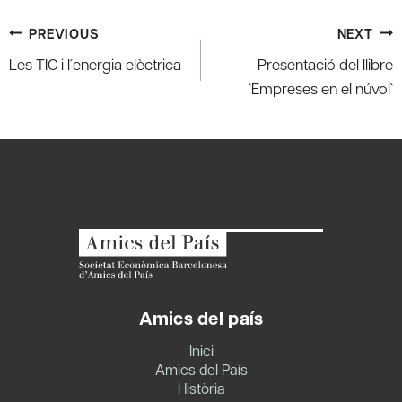
Post
PREVIOUS
NEXT
navigation
Les TIC i l´energia elèctrica
Presentació del llibre
`Empreses en el núvol`
Amics del país
Inici
Amics del País
Història