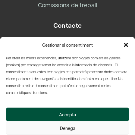
Comissions de treball
Contacte
Carrer Basea, 8
Gestionar el consentiment
08003 Barcelona
T.
+34 93 319 28 54
Per oferir les millors experiències, utilitzem tecnologies com ara les galetes
info@amicsdelpais.com
(cookies) per emmagatzemar i/o accedir a la informació del dispositiu. El
consentiment a aquestes tecnologies ens permetrà processar dades com ara
Suscripció Newsletter
el comportament de navegació o els identificadors únics en aquest lloc. No
consentir o retirar el consentiment pot afectar negativament certes
LinkedIn
YouTub
X
Bl
característiques i funcions.
© 2026 Societat Econòmica Barcelonesa d'Amics del País
Accepta
Política de Privacidad y Avís Legal
Política de Cookies
Denega
Web by Ideamatic