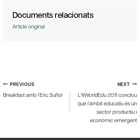
Documents relacionats
Article original
Post
PREVIOUS
NEXT
navigation
Breakfast amb l´Eric Suñol
L´ItWorldEdu 2011 conclou
que l´àmbit educatiu és un
sector productiu i
econòmic emergent