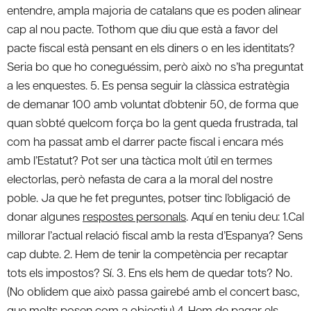
entendre, ampla majoria de catalans que es poden alinear
cap al nou pacte. Tothom que diu que està a favor del
pacte fiscal està pensant en els diners o en les identitats?
Seria bo que ho coneguéssim, però això no s’ha preguntat
a les enquestes. 5. Es pensa seguir la clàssica estratègia
de demanar 100 amb voluntat d’obtenir 50, de forma que
quan s’obté quelcom força bo la gent queda frustrada, tal
com ha passat amb el darrer pacte fiscal i encara més
amb l’Estatut? Pot ser una tàctica molt útil en termes
electorlas, però nefasta de cara a la moral del nostre
poble. Ja que he fet preguntes, potser tinc l’obligació de
donar algunes
respostes personals
. Aquí en teniu deu: 1.Cal
millorar l’actual relació fiscal amb la resta d’Espanya? Sens
cap dubte. 2. Hem de tenir la competència per recaptar
tots els impostos? Sí. 3. Ens els hem de quedar tots? No.
(No oblidem que això passa gairebé amb el concert basc,
que molts posen com a objectiu) 4. Hem de pagar els