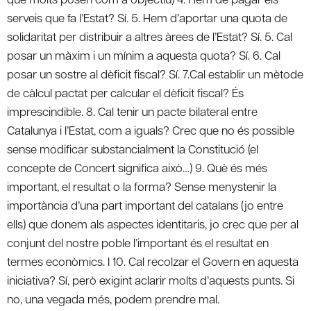
serveis que fa l’Estat? Sí. 5. Hem d’aportar una quota de
solidaritat per distribuir a altres àrees de l’Estat? Sí. 5. Cal
posar un màxim i un mínim a aquesta quota? Sí. 6. Cal
posar un sostre al dèficit fiscal? Sí. 7.Cal establir un mètode
de càlcul pactat per calcular el dèficit fiscal? És
imprescindible. 8. Cal tenir un pacte bilateral entre
Catalunya i l’Estat, com a iguals? Crec que no és possible
sense modificar substancialment la Constitució (el
concepte de Concert significa això…) 9. Què és més
important, el resultat o la forma? Sense menystenir la
importància d’una part important del catalans (jo entre
ells) que donem als aspectes identitaris, jo crec que per al
conjunt del nostre poble l’important és el resultat en
termes econòmics. I 10. Cal recolzar el Govern en aquesta
iniciativa? Sí, però exigint aclarir molts d’aquests punts. Si
no, una vegada més, podem prendre mal.