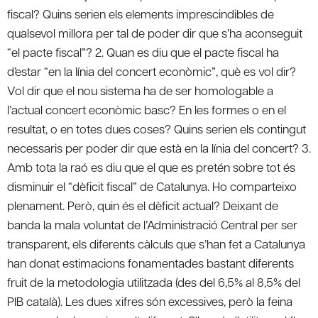
fiscal? Quins serien els elements imprescindibles de
qualsevol millora per tal de poder dir que s’ha aconseguit
“el pacte fiscal”? 2. Quan es diu que el pacte fiscal ha
d’estar “en la línia del concert econòmic”, què es vol dir?
Vol dir que el nou sistema ha de ser homologable a
l’actual concert econòmic basc? En les formes o en el
resultat, o en totes dues coses? Quins serien els contingut
necessaris per poder dir que està en la línia del concert? 3.
Amb tota la raó es diu que el que es pretén sobre tot és
disminuir el “dèficit fiscal” de Catalunya. Ho comparteixo
plenament. Però, quin és el dèficit actual? Deixant de
banda la mala voluntat de l’Administració Central per ser
transparent, els diferents càlculs que s’han fet a Catalunya
han donat estimacions fonamentades bastant diferents
fruit de la metodologia utilitzada (des del 6,5% al 8,5% del
PIB català). Les dues xifres són excessives, però la feina