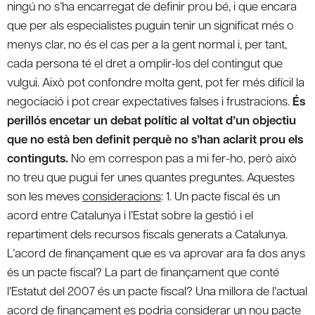
ningú no s’ha encarregat de definir prou bé, i que encara
que per als especialistes puguin tenir un significat més o
menys clar, no és el cas per a la gent normal i, per tant,
cada persona té el dret a omplir-los del contingut que
vulgui. Això pot confondre molta gent, pot fer més difícil la
negociació i pot crear expectatives falses i frustracions.
És
perillós encetar un debat polític al voltat d’un objectiu
que no està ben definit perquè no s’han aclarit prou els
continguts.
No em correspon pas a mi fer-ho, però això
no treu que pugui fer unes quantes preguntes. Aquestes
son les meves
consideracions
: 1. Un pacte fiscal és un
acord entre Catalunya i l’Estat sobre la gestió i el
repartiment dels recursos fiscals generats a Catalunya.
L’acord de finançament que es va aprovar ara fa dos anys
és un pacte fiscal? La part de finançament que conté
l’Estatut del 2007 és un pacte fiscal? Una millora de l’actual
acord de finançament es podria considerar un nou pacte