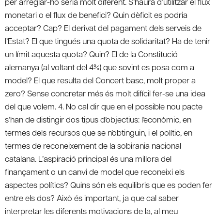
per arreglar-ho seria molt diferent. S’haurà d’utilitzar el flux
monetari o el flux de benefici? Quin dèficit es podria
acceptar? Cap? El derivat del pagament dels serveis de
l’Estat? El que tingués una quota de solidaritat? Ha de tenir
un límit aquesta quota? Quin? El de la Constitució
alemanya (al voltant del 4%) que sovint es posa com a
model? El que resulta del Concert basc, molt proper a
zero? Sense concretar més és molt difícil fer-se una idea
del que volem. 4. No cal dir que en el possible nou pacte
s’han de distingir dos tipus d’objectius: l’econòmic, en
termes dels recursos que se n’obtinguin, i el polític, en
termes de reconeixement de la sobirania nacional
catalana. L’aspiració principal és una millora del
finançament o un canvi de model que reconeixi els
aspectes polítics? Quins són els equilibris que es poden fer
entre els dos? Això és important, ja que cal saber
interpretar les diferents motivacions de la, al meu