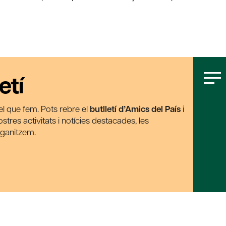
etí
t el que fem. Pots rebre el
butlletí d’Amics del País
i
tres activitats i notícies destacades, les
rganitzem.