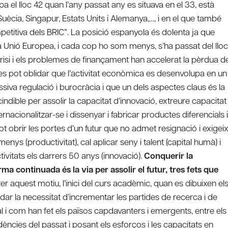
a el lloc 42 quan l’any passat any es situava en el 33, està
Suècia, Singapur, Estats Units i Alemanya,…, i en el que també
etitiva dels BRIC”. La posició espanyola és dolenta ja que
a Unió Europea, i cada cop ho som menys, s’ha passat del lloc
risi i els problemes de finançament han accelerat la pèrdua d
 es pot oblidar que l’activitat econòmica es desenvolupa en un
iva regulació i burocràcia i que un dels aspectes claus és la
ndible per assolir la capacitat d’innovació, extreure capacitat
nacionalitzar-se i dissenyar i fabricar productes diferencials i
 obrir les portes d’un futur que no admet resignació i exigei
enys (productivitat), cal aplicar seny i talent (capital humà) i
ivitats els darrers 50 anys (innovació).
Conquerir la
rma continuada és la via per assolir el futur, tres fets que
Per aquest motiu, l’inici del curs acadèmic, quan es dibuixen el
rdar la necessitat d’incrementar les partides de recerca i de
tal i com han fet els països capdavanters i emergents, entre els
ndències del passat i posant els esforços i les capacitats en