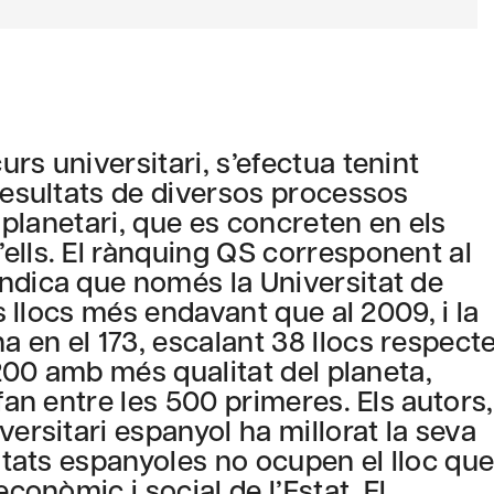
rs universitari, s’efectua tenint
 resultats de diversos processos
l planetari, que es concreten en els
ells. El rànquing QS corresponent al
ndica que només la Universitat de
es llocs més endavant que al 2009, i la
 en el 173, escalant 38 llocs respect
 200 amb més qualitat del planeta,
fan entre les 500 primeres. Els autors,
versitari espanyol ha millorat la seva
sitats espanyoles no ocupen el lloc qu
econòmic i social de l’Estat. El