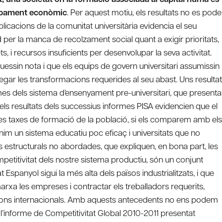
lupament econòmic
. Per aquest motiu, els resultats no es pod
blicacions de la comunitat universitària evidencia el seu
per la manca de recolzament social quant a exigir prioritats,
 i recursos insuficients per desenvolupar la seva activitat.
uessin nota i que els equips de govern universitari assumissin
egar les transformacions requerides al seu abast. Uns resulta
emes dels sistema d’ensenyament pre-universitari, que presenta
 els resultats dels successius informes PISA evidencien que el
xes taxes de formació de la població, si els comparem amb els
m un sistema educatiu poc eficaç i universitats que no
s estructurals no abordades, que expliquen, en bona part, les
etitivitat dels nostre sistema productiu, són un conjunt
t Espanyol sigui la més alta dels països industrialitzats, i que
xa les empreses i contractar els treballadors requerits,
cions internacionals. Amb aquests antecedents no ens podem
’informe de Competitivitat Global 2010-2011 presentat