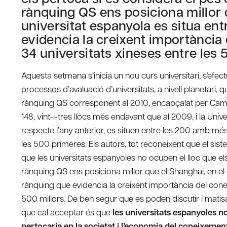
rànquing QS ens posiciona millor 
universitat espanyola es situa ent
evidencia la creixent importància 
34 universitats xineses entre les 
Aquesta setmana s’inicia un nou curs universitari, s’efect
processos d’avaluació d’universitats, a nivell planetari, 
rànquing QS corresponent al 2010, encapçalat per Cambr
148, vint-i-tres llocs més endavant que al 2009, i la Uni
respecte l’any anterior, es situen entre les 200 amb més q
les 500 primeres. Els autors, tot reconeixent que el siste
que les universitats espanyoles no ocupen el lloc que els
rànquing QS ens posiciona millor que el Shanghai, en el 
rànquing que evidencia la creixent importància del conei
500 millors. De ben segur que es poden discutir i matis
que cal acceptar és que
les universitats espanyoles no
pertocaria en la societat i l’economia del coneixemen