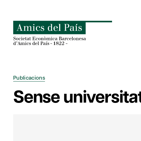
Skip
to
content
Publicacions
Sense universitat