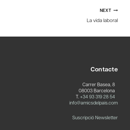
NEXT
La vida laboral
Contacte
Carrer Basea, 8
08003 Barcelona
T.
+34 93 319 28 54
c
info@amicsdelpais.com
Suscripció Newsletter