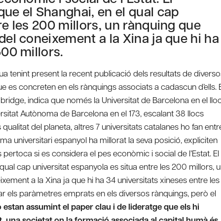
que el Shanghai, en el qual cap
re les 200 millors, un rànquing que
del coneixement a la Xina ja que hi ha
500 millors.
ua tenint present la recent publicació dels resultats de diverso
que es concreten en els rànquings associats a cadascun d’ells. E
idge, indica que només la Universitat de Barcelona en el llo
versitat Autònoma de Barcelona en el 173, escalant 38 llocs
ualitat del planeta, altres 7 universitats catalanes ho fan entr
ma universitari espanyol ha millorat la seva posició, expliciten
 pertoca si es considera el pes econòmic i social de l’Estat. El
qual cap universitat espanyola es situa entre les 200 millors, 
xement a la Xina ja que hi ha 34 universitats xineses entre les
ar els paràmetres emprats en els diversos rànquings, però el
 estan assumint el paper clau i de lideratge que els hi
t, una societat on la formació associada al capital humà és