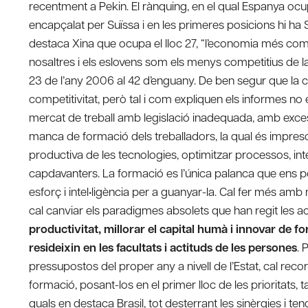
recentment a Pekin. El rànquing, en el qual Espanya ocup
encapçalat per Suïssa i en les primeres posicions hi ha 
destaca Xina que ocupa el lloc 27, “l’economia més comp
nosaltres i els eslovens som els menys competitius de l
23 de l’any 2006 al 42 d’enguany. De ben segur que la c
competitivitat, però tal i com expliquen els informes no
mercat de treball amb legislació inadequada, amb excess
manca de formació dels treballadors, la qual és impresci
productiva de les tecnologies, optimitzar processos, inter
capdavanters. La formació es l’única palanca que ens pot
esforç i intel•ligència per a guanyar-la. Cal fer més amb m
cal canviar els paradigmes absolets que han regit les act
productivitat, millorar el capital humà i innovar de fo
resideixin en les facultats i actituds de les persones
. 
pressupostos del proper any a nivell de l’Estat, cal reco
formació, posant-los en el primer lloc de les prioritats, 
quals en destaca Brasil, tot desterrant les sinèrgies i te