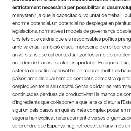
estrictament necessària per possibilitar el desenvo
menystenir ja que la capacitació, voluntat de treball i pu
enorme potencial, un potencial no desplegat en plenitud 
legislacions, normatives i models de governança obsolets,
Uns fets que caldria que els responsables polítics preng
amb valentia i ambició el seu imprescindible rol per end
universitaris que cal contextualitzar-los amb els probl
un índex de fracàs escolar insuportable. En aqueta línia,
sistema educatiu espanyol ha de millorar molt. Les bai
països amb els qual hem de competir, demostra que teni
despleguen tot el seu capital. Sense oblidar les reforme
continuades pèrdues de productivitat i la manca de comp
d’ingredients que col•laboren a que la taxa d’atur a l’Esta
sigui un dels països en què és més complex posar en mar
segons han explicat reiteradament diverses organitza
sorprendre que Espanya hagi retrocedit un any més en l