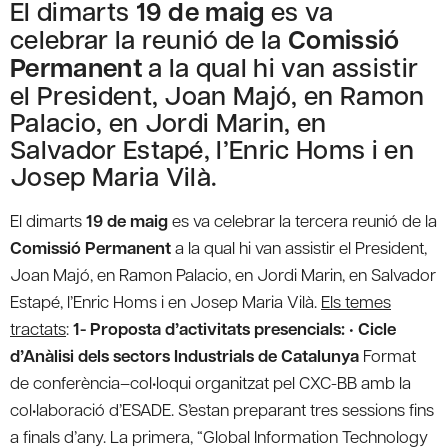
El dimarts
19 de maig
es va
celebrar la reunió de la
Comissió
Permanent
a la qual hi van assistir
el President, Joan Majó, en Ramon
Palacio, en Jordi Marin, en
Salvador Estapé, l’Enric Homs i en
Josep Maria Vilà.
El dimarts
19 de maig
es va celebrar la tercera reunió de la
Comissió Permanent
a la qual hi van assistir el President,
Joan Majó, en Ramon Palacio, en Jordi Marin, en Salvador
Estapé, l’Enric Homs i en Josep Maria Vilà.
Els temes
tractats
:
1- Proposta d’activitats presencials:
• Cicle
d’Anàlisi dels sectors Industrials de Catalunya
Format
de conferència–col•loqui organitzat pel CXC-BB amb la
col•laboració d’ESADE. S’estan preparant tres sessions fins
a finals d’any. La primera, “Global Information Technology