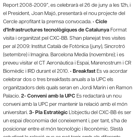
Report 2008-2009”, es celebrarà el 26 de juny a les 12h, i
el President, Joan Majó, presentarà el nou projecte del
Cercle aprofitant la premsa convocada.
• Cicle
d’Infrastructures tecnològiques de Catalunya
Format
visita i organitzat pel CXC-BB. S’han planejat tres visites
per al 2009: Institut Català de Fotònica (juny), Sincrotró
(setembre) i Imagina. Barcelona Media (novembre); i es
preveu visitar el CT Aeronàutica i Espai, Marenostrum i CR
Biomèdic i IRD durant el 2010.
• Breakfast
Es va acordar
celebrar dos o tres breakfasts anuals a la UPC els
organitzadors dels quals seran en Jordi Marin i en Ramon
Palacio.
2- Conveni amb la UPC
Es redactarà un nou
conveni amb la UPC per mantenir la relació amb el món
universitari.
3- Pla Estratègic
L’objectiu del CXC-BB és ser
un espai d’economia del coneixement i, per tant, s’ha de
posicionar entre el món tecnològic i l’econòmic. S’està
estudiant la relació que es pot tenir amb els diferents