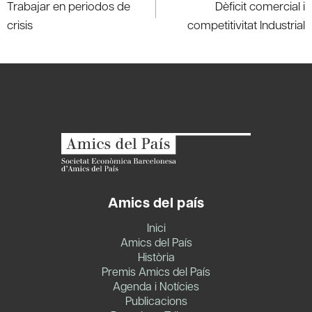
navigation
Trabajar en periodos de
Dèficit comercial i
crisis
competitivitat Industrial
Amics del país
Inici
Amics del País
Història
Premis Amics del País
Agenda i Notícies
Publicacions