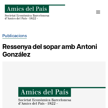
Skip
to
content
Publicacions
Ressenya del sopar amb Antoni
González