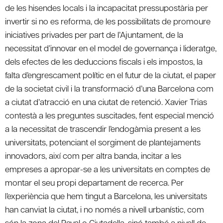
de les hisendes locals i la incapacitat pressupostària per
invertir si no es reforma, de les possibilitats de promoure
iniciatives privades per part de l’Ajuntament, de la
necessitat d’innovar en el model de governança i lideratge,
dels efectes de les deduccions fiscals i els impostos, la
falta d’engrescament polític en el futur de la ciutat, el paper
de la societat civil i la transformació d’una Barcelona com
a ciutat d’atracció en una ciutat de retenció. Xavier Trias
contestà a les preguntes suscitades, fent especial menció
a la necessitat de trascendir l’endogàmia present a les
universitats, potenciant el sorgiment de plantejaments
innovadors, així com per altra banda, incitar a les
empreses a apropar-se a les universitats en comptes de
montar el seu propi departament de recerca. Per
l’experiència que hem tingut a Barcelona, les universitats
han canviat la ciutat, i no només a nivell urbanístic, com
són la zona del Raval o Ciutadella, sinó també a nivell de