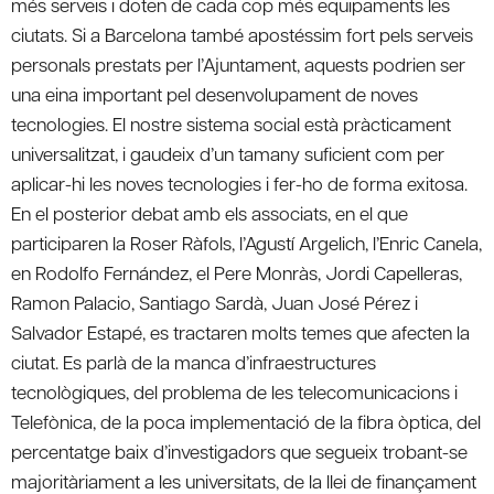
més serveis i doten de cada cop més equipaments les
ciutats. Si a Barcelona també apostéssim fort pels serveis
personals prestats per l’Ajuntament, aquests podrien ser
una eina important pel desenvolupament de noves
tecnologies. El nostre sistema social està pràcticament
universalitzat, i gaudeix d’un tamany suficient com per
aplicar-hi les noves tecnologies i fer-ho de forma exitosa.
En el posterior debat amb els associats, en el que
participaren la Roser Ràfols, l’Agustí Argelich, l’Enric Canela,
en Rodolfo Fernández, el Pere Monràs, Jordi Capelleras,
Ramon Palacio, Santiago Sardà, Juan José Pérez i
Salvador Estapé, es tractaren molts temes que afecten la
ciutat. Es parlà de la manca d’infraestructures
tecnològiques, del problema de les telecomunicacions i
Telefònica, de la poca implementació de la fibra òptica, del
percentatge baix d’investigadors que segueix trobant-se
majoritàriament a les universitats, de la llei de finançament