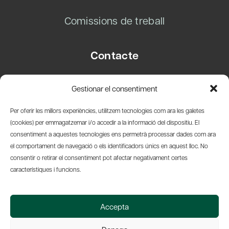
Comissions de treball
Contacte
Carrer Basea, 8
Gestionar el consentiment
08003 Barcelona
T.
+34 93 319 28 54
Per oferir les millors experiències, utilitzem tecnologies com ara les galetes
info@amicsdelpais.com
(cookies) per emmagatzemar i/o accedir a la informació del dispositiu. El
consentiment a aquestes tecnologies ens permetrà processar dades com ara
Suscripció Newsletter
el comportament de navegació o els identificadors únics en aquest lloc. No
consentir o retirar el consentiment pot afectar negativament certes
LinkedIn
YouTub
X
Bl
característiques i funcions.
© 2026 Societat Econòmica Barcelonesa d'Amics del País
Accepta
Política de Privacidad y Avís Legal
Política de Cookies