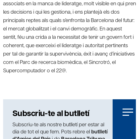
associats en la manca de lideratge, molt visible en qui pren
les decisions i qui les gestiona, i ens plantejà els dos
principals reptes als quals s’enfronta la Barcelona del futur:
el mercat globalitzat i el canvi demogràfic. En aquest
sentit, féu una crida a la necessitat de tenir un govern fort i
coherent, que exerceixi el lideratge i autoritat pertinents
per tal de garantir la supervivència, éxit i avanç d’iniciatives
com el Parc de recerca biomèdica, el Sincrotró, el
Supercomputador o el 22@.
Subscriu-te al butlletí
Subscriu-te als nostre butlletí per estar al
dia de tot el que fem. Pots rebre el
butlletí
d’Amics del País
i de
Barcelona Tribuna
,