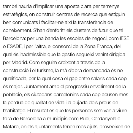
també hauria d’implicar una aposta clara per terrenys
estratègics, on construir centres de recerca que estiguin
ben comunicats i facilitar-ne així la transferència de
coneixement. S’han d’enforitr els clústers de futur que té
Barcelona: per una banda les escoles de negoci, com IESE
o ESADE, i per l’altra, el consorci de la Zona Franca, del
qual és inadmissible que la gestió segueixi venint dirigida
per Madrid. Com seguim creixent a través de la
construcció i el turisme, la mà d’obra demandada és no
qualificada, per la qual cosa el gap entre salaris cada cop
és major. Juntament amb el progressiu envelliment de la
població, els ciutadans barcelonins cada cop acusen més
la pèrdua de qualitat de vida i la pujada dels preus de
l’habitatge. El resultat és que les persones se’n van a viure
fora de Barcelona a municipis com Rubí, Cerdanyola o
Mataró, on els ajuntaments tenen més ajuts, proveeixen de