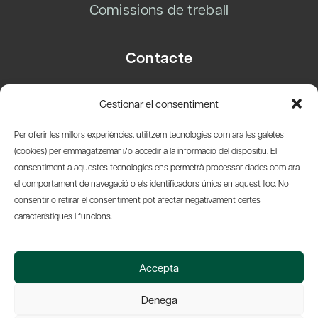
Comissions de treball
Contacte
Carrer Basea, 8
Gestionar el consentiment
08003 Barcelona
T.
+34 93 319 28 54
Per oferir les millors experiències, utilitzem tecnologies com ara les galetes
info@amicsdelpais.com
(cookies) per emmagatzemar i/o accedir a la informació del dispositiu. El
consentiment a aquestes tecnologies ens permetrà processar dades com ara
Suscripció Newsletter
el comportament de navegació o els identificadors únics en aquest lloc. No
consentir o retirar el consentiment pot afectar negativament certes
LinkedIn
YouTub
X
Bl
característiques i funcions.
© 2026 Societat Econòmica Barcelonesa d'Amics del País
Accepta
Política de Privacidad y Avís Legal
Política de Cookies
Denega
Web by Ideamatic