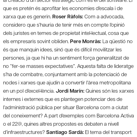
que es pretén és aprofitar les economies d’escala i de
xarxa que es generin.
Roser Ràfols:
Com a advocada,
considero que s’hauria de tenir més en compte l’opinió
dels juristes en temes de propietat intel•lectual, cosa que
els empresaris sovint obliden.
Pere Monràs:
La qüestió no
és que manquin idees, sinó que és difícil movilitzar les
persones, ja que hi ha un sentiment força generalitzat de
no “fer-se masses expectatives”. Aquesta falta de lideratge
s’ha de combatre, conjuntament amb la potenciació de
nodes i xarxes que ajudin a convertir l’àrea metropolitana
en un pol d’excel•lència.
Jordi Marín:
Quines són les xarxes
internes i externes que es plantegen potenciar des de
l’administració pública per situar Barcelona com a ciutat
del coneixement? A part d’exemples com Barcelona Activa
o el 22@, quines altres propostes es debaten a nivell
d’infraestructures?
Santiago Sardà:
El tema del transport