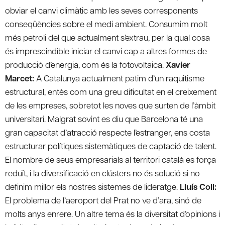
obviar el canvi climàtic amb les seves corresponents
conseqüències sobre el medi ambient. Consumim molt
més petroli del que actualment s’extrau, per la qual cosa
és imprescindible iniciar el canvi cap a altres formes de
producció d’energia, com és la fotovoltaica.
Xavier
Marcet:
A Catalunya actualment patim d’un raquitisme
estructural, entès com una greu dificultat en el creixement
de les empreses, sobretot les noves que surten de l’àmbit
universitari. Malgrat sovint es diu que Barcelona té una
gran capacitat d’atracció respecte l’estranger, ens costa
estructurar polítiques sistemàtiques de captació de talent.
El nombre de seus empresarials al territori català es força
reduït, i la diversificació en clústers no és solució si no
definim millor els nostres sistemes de lideratge.
Lluís Coll:
El problema de l’aeroport del Prat no ve d’ara, sinó de
molts anys enrere. Un altre tema és la diversitat d’opinions i