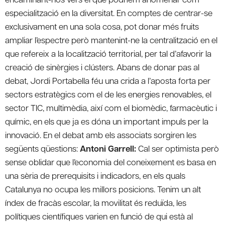
especialització en la diversitat. En comptes de centrar-se
exclusivament en una sola cosa, pot donar més fruits
ampliar l’espectre però mantenint-ne la centralització en el
que refereix a la localització territorial, per tal d’afavorir la
creació de sinèrgies i clústers. Abans de donar pas al
debat, Jordi Portabella féu una crida a l’aposta forta per
sectors estratègics com el de les energies renovables, el
sector TIC, multimèdia, així com el biomèdic, farmacèutic i
químic, en els que ja es dóna un important impuls per la
innovació. En el debat amb els associats sorgiren les
següents qüestions:
Antoni Garrell:
Cal ser optimista però
sense oblidar que l’economia del coneixement es basa en
una sèria de prerequisits i indicadors, en els quals
Catalunya no ocupa les millors posicions. Tenim un alt
índex de fracàs escolar, la movilitat és reduïda, les
polítiques científiques varien en funció de qui està al