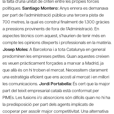
la falta d’una unitat de criteri entre les pròpies forces
polítiques.
Santiago Montero:
Anys enrera es demanava
per part de l’administració pública una tercera pista de
700 metres, la qual es construí finalment de 1.300 gràcies
a pressions provinents de fora de l’Administració. En
aspectes tècnics com aquest, s’haurien de tenir més en
compte les opinions d’experts i professionals en la matèria.
Josep Moles:
A Barcelona i a tota Catalunya en general
predominen les empreses petites. Quan aquestes creixen
es veuen pràcticament forçades a marxar a Madrid, ja
que allà és on hi troben el mercat. Necessitem clarament
una estratègia eficient que ens acosti al mercat i en millori
les comunicacions.
Jordi Portabella:
És cert que la major
part del teixit empresarial català està conformat per
PIMEs. Les fusions i/o absorcions són difícils quan no hi ha
la predisposició per part dels agents implicats de
cooperar per assolir major competitivitat. Una alternativa