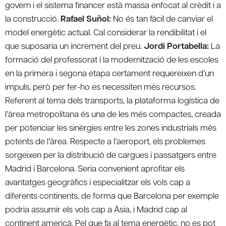
govern i el sistema financer està massa enfocat al crèdit i a
la construcció.
Rafael Suñol:
No és tan fàcil de canviar el
model energètic actual. Cal considerar la rendibilitat i el
que suposaria un increment del preu.
Jordi Portabella:
La
formació del professorat i la modernització de les escoles
en la primera i segona etapa certament requereixen d’un
impuls, però per fer-ho es necessiten més recursos.
Referent al tema dels transports, la plataforma logística de
l’àrea metropolitana és una de les més compactes, creada
per potenciar les sinèrgies entre les zones industrials més
potents de l’àrea. Respecte a l’aeroport, els problemes
sorgeixen per la distribució de cargues i passatgers entre
Madrid i Barcelona. Seria convenient aprofitar els
avantatges geogràfics i especialitzar els vols cap a
diferents continents, de forma que Barcelona per exemple
podria assumir els vols cap a Àsia, i Madrid cap al
continent americà. Pel que fa al tema energètic, no es pot