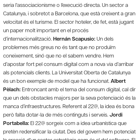
seria l’associacionisme o l’execució directa. Un sector a
Catalunya, i sobretot a Barcelona, que està creixent a gran
velocitat és el turisme. El sector hoteler, de fet, està jugant
un paper molt important en el procés
d’internacionalització.
Hernán Scapusio:
Un dels
problemes més greus no és tant que no produïm
coneixement, sinó que no el sabem vendre. Hem
d’apostar fort pel consum digital com a nova via d’arribar
als potencials clients. La Universitat Oberta de Catalunya
és un bon exemple de model que ha funcionat.
Albert
Pèlach:
Entroncant amb el tema del consum digital, cal dir
que un dels obstacles majors per la seva potenciació és la
manca d’infraestructures. Referent al 22@, la idea és bona
però falta dotar-la de més continguts i serveis.
Jordi
Portabella:
El 22@ sorgeix com a idea urbanística que
pretèn redensificar la ciutat. Des del govern hem potenciat
la creació d’un sector estratègic com és el del software. El