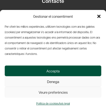
Contacte
Carrer Basea, 8
Gestionar el consentiment
08003 Barcelona
T.
+34 93 319 28 54
Per oferir les millors experiències, utilitzem tecnologies com ara les galetes
info@amicsdelpais.com
(cookies) per emmagatzemar i/o accedir a la informació del dispositiu. El
consentiment a aquestes tecnologies ens permetrà processar dades com ara
Suscripció Newsletter
el comportament de navegació o els identificadors únics en aquest lloc. No
consentir o retirar el consentiment pot afectar negativament certes
LinkedIn
YouTub
X
Bl
característiques i funcions.
© 2026 Societat Econòmica Barcelonesa d'Amics del País
Accepta
Política de Privacidad y Avís Legal
Política de Cookies
Denega
Web by Ideamatic
Veure preferències
Política de cookies
Avís legal