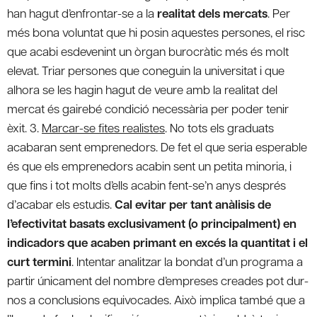
han hagut d’enfrontar-se a la
realitat dels mercats
. Per
més bona voluntat que hi posin aquestes persones, el risc
que acabi esdevenint un òrgan burocràtic més és molt
elevat. Triar persones que coneguin la universitat i que
alhora se les hagin hagut de veure amb la realitat del
mercat és gairebé condició necessària per poder tenir
èxit. 3.
Marcar-se fites realistes
. No tots els graduats
acabaran sent emprenedors. De fet el que seria esperable
és que els emprenedors acabin sent un petita minoria, i
que fins i tot molts d’ells acabin fent-se’n anys després
d’acabar els estudis.
Cal evitar per tant anàlisis de
l’efectivitat basats exclusivament (o principalment) en
indicadors que acaben primant en excés la quantitat i el
curt termini
. Intentar analitzar la bondat d’un programa a
partir únicament del nombre d’empreses creades pot dur-
nos a conclusions equivocades. Això implica també que a