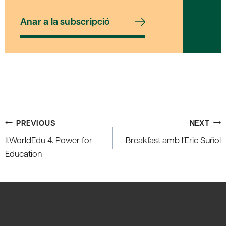
Anar a la subscripció
Post
PREVIOUS
NEXT
navigation
ItWorldEdu 4. Power for
Breakfast amb l´Eric Suñol
Education