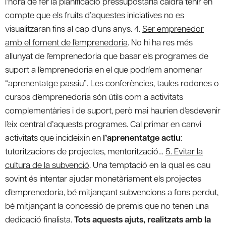
l’hora de fer la planificació pressupostària caldrà tenir en
compte que els fruits d’aquestes iniciatives no es
visualitzaran fins al cap d’uns anys. 4.
Ser emprenedor
amb el foment de l’emprenedoria
. No hi ha res més
allunyat de l’emprenedoria que basar els programes de
suport a l’emprenedoria en el que podríem anomenar
“aprenentatge passiu”. Les conferències, taules rodones o
cursos d’emprenedoria són útils com a activitats
complementàries i de suport, però mai haurien d’esdevenir
l’eix central d’aquests programes. Cal primar en canvi
activitats que incideixin en
l’aprenentatge actiu
:
tutoritzacions de projectes, mentorització…
5. Evitar la
cultura de la subvenció
. Una temptació en la qual es cau
sovint és intentar ajudar monetàriament els projectes
d’emprenedoria, bé mitjançant subvencions a fons perdut,
bé mitjançant la concessió de premis que no tenen una
dedicació finalista.
Tots aquests ajuts, realitzats amb la