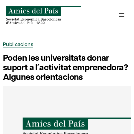
Skip
to
content
Publicacions
Poden les universitats donar
suport a l´activitat emprenedora?
Algunes orientacions