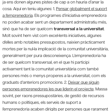
ja ens donen algunes pistes de cap a on hauria d’anar la
cosa. Aquí en teniu algunes: 1.
Pensar globalment el suport
a l’emprenedoria
. Els programes d’iniciativa emprenedora
no poden acabar sent un departament administratiu més,
sinó que ha de ser quelcom
transversal a la universitat
.
Molt sovint hem vist com excel•lents iniciatives, algunes
d’elles amb notables pressupostos, naixien pràcticament
mortes per la nul•la implicació de la comunitat universitària,
generalment per pura desconeixença. L’emprenedoria ha
de ser quelcom transversal, en el que hi participi
activament tant la comunitat universitària com també
persones més o menys properes a la universitat, com els
graduats d’anteriors promocions. 2.
Deixar que siguin
persones emprenedores les que liderin el projecte
. Massa
sovint, per raons pressupostàries, de gestió de recursos
humans o polítiques, els serveis de suport a
l’emprenedoria acaben dirigits per persones que rarament