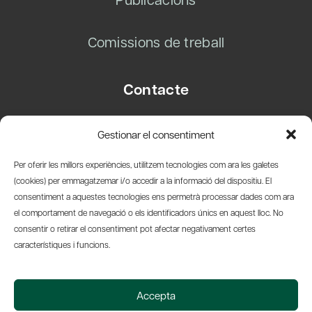
Comissions de treball
Contacte
Carrer Basea, 8
Gestionar el consentiment
08003 Barcelona
T.
+34 93 319 28 54
Per oferir les millors experiències, utilitzem tecnologies com ara les galetes
info@amicsdelpais.com
(cookies) per emmagatzemar i/o accedir a la informació del dispositiu. El
consentiment a aquestes tecnologies ens permetrà processar dades com ara
Suscripció Newsletter
el comportament de navegació o els identificadors únics en aquest lloc. No
consentir o retirar el consentiment pot afectar negativament certes
LinkedIn
YouTub
X
Bl
característiques i funcions.
© 2026 Societat Econòmica Barcelonesa d'Amics del País
Accepta