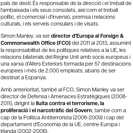
país de destí. És responsable de la direcció i el treball de
l'ambaixada i els seus consolats, així com el treball
polític, el comercial i d'inversió, premsa i relacions
culturals, i els serveis consulars i de visats.
Simon Manley, va ser
director d'Europa al Foreign &
Commonwealth Office (FCO)
del 2011 al 2013, assumint
la responsabilitat de les polítiques relatives a la UE, les
relacions bilaterals del Regne Unit amb socis europeus i
una xarxa d'Afers Exteriors formada per 57 destinacions
europees i més de 2.000 empleats, abans de ser
destinat a Espanya.
Amb anterioritat, també al FCO, Simon Manley va ser
director de Defensa i Amenaces Estratègiques (2008-
2011), dirigint la
lluita contra el terrorisme, la
proliferació i el narcotràfic del Govern
, també com a
cap de la Política Antiterrorista (2006-2009) i cap del
departament d'Economia de la UE, centre-Europa i
Irlanda (2002-2006).