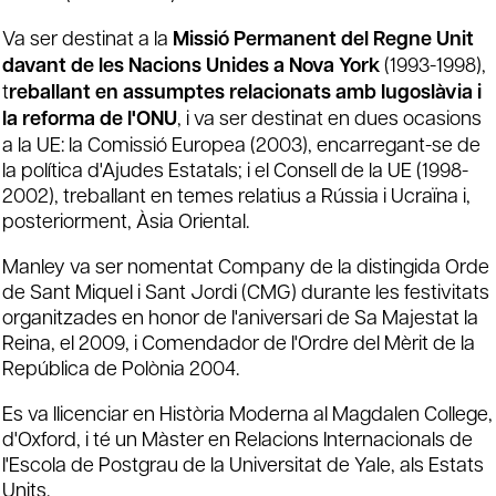
Va ser destinat a la
Missió Permanent del Regne Unit
davant de les Nacions Unides a Nova York
(1993-1998),
t
reballant en assumptes relacionats amb Iugoslàvia i
la reforma de l'ONU
, i va ser destinat en dues ocasions
a la UE: la Comissió Europea (2003), encarregant-se de
la política d'Ajudes Estatals; i el Consell de la UE (1998-
2002), treballant en temes relatius a Rússia i Ucraïna i,
posteriorment, Àsia Oriental.
Manley va ser nomentat Company de la distingida Orde
de Sant Miquel i Sant Jordi (CMG) durante les festivitats
organitzades en honor de l'aniversari de Sa Majestat la
Reina, el 2009, i Comendador de l'Ordre del Mèrit de la
República de Polònia 2004.
Es va llicenciar en Història Moderna al Magdalen College,
d'Oxford, i té un Màster en Relacions Internacionals de
l'Escola de Postgrau de la Universitat de Yale, als Estats
Units.