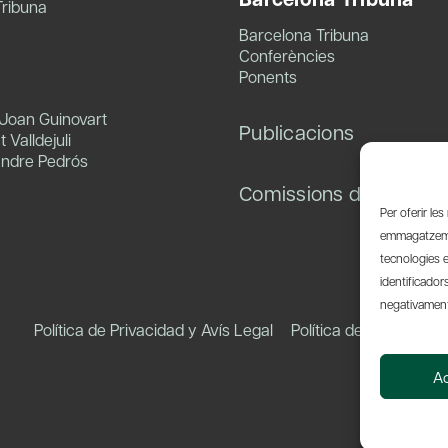
Tribuna
Barcelona Tribuna
Conferències
Ponents
 Joan Guinovart
Publicacions
 Valldejuli
andre Pedrós
Comissions de treball
Per oferir le
emmagatzemar
tecnologies 
identificador
negativament 
Política de Privacidad y Avís Legal
Política de Cookies
A