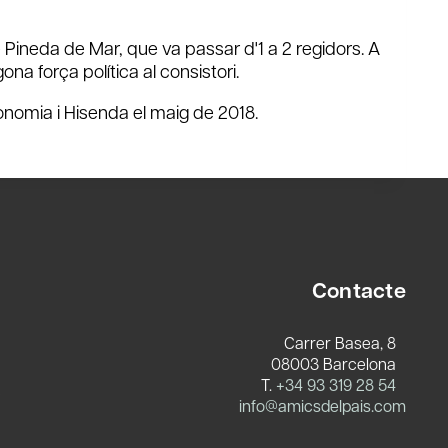
Pineda de Mar, que va passar d'1 a 2 regidors. A
ona força política al consistori.
onomia i Hisenda el maig de 2018.
Contacte
Carrer Basea, 8
08003 Barcelona
T.
+34 93 319 28 54
c
info@amicsdelpais.com