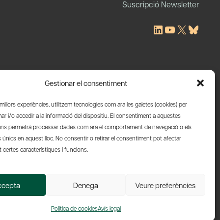
Suscripció Newsletter
LinkedIn
YouTube
X
Blues
Gestionar el consentiment
s millors experiències, utilitzem tecnologies com ara les galetes (cookies) per
 i/o accedir a la informació del dispositiu. El consentiment a aquestes
ens permetrà processar dades com ara el comportament de navegació o els
s únics en aquest lloc. No consentir o retirar el consentiment pot afectar
certes característiques i funcions.
Web by Ideamatic
ccepta
Denega
Veure preferències
Política de cookies
Avís legal