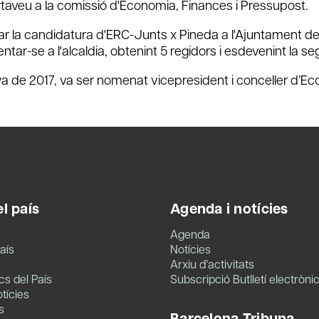
rtaveu a la comissió d'Economia, Finances i Pressupost.
ar la candidatura d'ERC-Junts x Pineda a l'Ajuntament de 
tar-se a l'alcaldia, obtenint 5 regidors i esdevenint la seg
a de 2017, va ser nomenat vicepresident i conceller d’Ec
l país
Agenda i notícies
Agenda
aís
Notícies
Arxiu d’activitats
s del País
Subscripció Butlletí electròni
tícies
s
Barcelona Tribuna