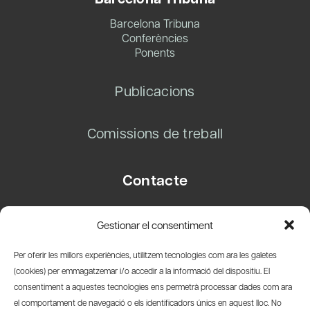
Barcelona Tribuna
Conferències
Ponents
Publicacions
Comissions de treball
Contacte
Carrer Basea, 8
Gestionar el consentiment
08003 Barcelona
T.
+34 93 319 28 54
Per oferir les millors experiències, utilitzem tecnologies com ara les galetes
info@amicsdelpais.com
(cookies) per emmagatzemar i/o accedir a la informació del dispositiu. El
consentiment a aquestes tecnologies ens permetrà processar dades com ara
Suscripció Newsletter
el comportament de navegació o els identificadors únics en aquest lloc. No