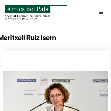
Skip
to
content
Meritxell Ruiz Isern