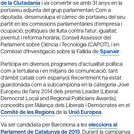
de la Ciutadania
i va convertir-se amb 31 anys en la
portaveu adjunta del grup parlamentari. Com a
diputada, desenvolupa el càrrec de portaveu del seu
partit en les comissions parlamentàries d'empresa i
ocupació; polítiques de lluita contra l'atur; igualtat;
joventut i reforma horària; Consell Assessor del
Parlament sobre Ciència i Tecnologia (CAPCIT), i en
Comissió d'Investigació sobre la Fallida de
Spanair
.
Participa en diversos programes d'actualitat política
com a tertuliana i en mitjans de comunicació, tant
d'àmbit català com espanyol. Recentment ha estat
guardonada com a subcampiona en la categoria Jove
Europeu de l'any 2014 dels premis Leader (Liberal
Democrat Local and Regional Politicians Awards),
concedits per l'Aliança dels Liberals i Demòcrates en el
Comitè de les Regions
de la
Unió Europea
.
Va ser candidata per Barcelona a les
eleccions al
Parlament de Catalunya de 2015
. Durant la campanya