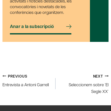
activitats i notícies destacades, les
convocatòries i novetats de les
conferències que organitzem.
Anar a la subscripció
Post
PREVIOUS
NEXT
navigation
Entrevista a Antoni Garrell
Seleccionem sobre `El
Segle XX´