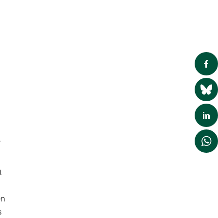
ó
.
t
en
s