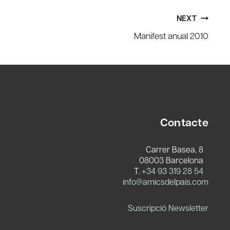
NEXT
Manifest anual 2010
Contacte
Carrer Basea, 8
08003 Barcelona
T.
+34 93 319 28 54
c
info@amicsdelpais.com
Suscripció Newsletter