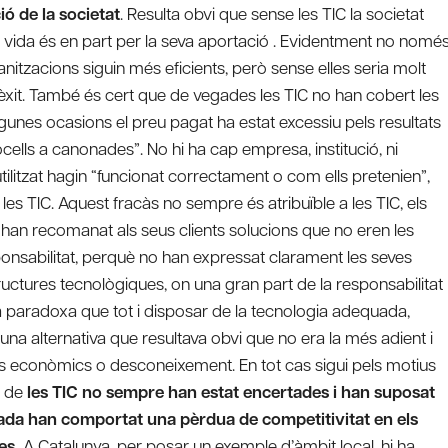
ió de la societat
. Resulta obvi que sense les TIC la societat
de vida és en part per la seva aportació . Evidentment no nomé
nitzacions siguin més eficients, però sense elles seria molt
’èxit. També és cert que de vegades les TIC no han cobert les
lgunes ocasions el preu pagat ha estat excessiu pels resultats
ells a canonades”. No hi ha cap empresa, institució, ni
tilitzat hagin “funcionat correctament o com ells pretenien”,
 les TIC. Aquest fracàs no sempre és atribuïble a les TIC, els
han recomanat als seus clients solucions que no eren les
ponsabilitat, perquè no han expressat clarament les seves
ructures tecnològiques, on una gran part de la responsabilitat
a paradoxa que tot i disposar de la tecnologia adequada,
una alternativa que resultava obvi que no era la més adient i
os econòmics o desconeixement. En tot cas sigui pels motius
t de
les TIC no sempre han estat encertades i han suposat
egada han comportat una pèrdua de competitivitat en els
res.
A Catalunya, per posar un exemple d’àmbit local, hi ha