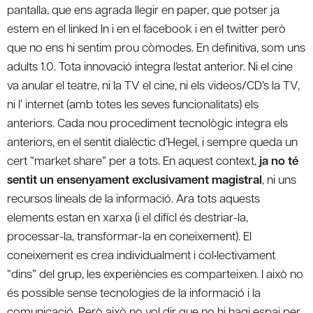
pantalla, que ens agrada llegir en paper, que potser ja
estem en el linked In i en el facebook i en el twitter però
que no ens hi sentim prou còmodes. En definitiva, som uns
adults 1.0. Tota innovació integra l’estat anterior. Ni el cine
va anular el teatre, ni la TV el cine, ni els videos/CD’s la TV,
ni l’ internet (amb totes les seves funcionalitats) els
anteriors. Cada nou procediment tecnològic integra els
anteriors, en el sentit dialèctic d’Hegel, i sempre queda un
cert “market share” per a tots. En aquest context,
ja no té
sentit un ensenyament exclusivament magistral
, ni uns
recursos lineals de la informació. Ara tots aquests
elements estan en xarxa (i el difícl és destriar-la,
processar-la, transformar-la en coneixement). El
coneixement es crea individualment i col•lectivament
“dins” del grup, les experiències es comparteixen. I això no
és possible sense tecnologies de la informació i la
comunicació. Però això no vol dir que no hi hagi espai per