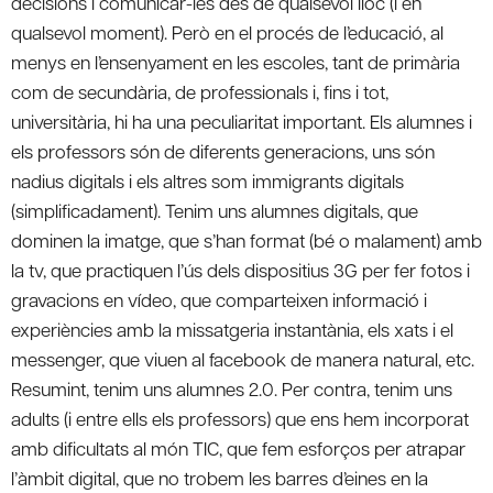
decisions i comunicar-les des de qualsevol lloc (i en
qualsevol moment). Però en el procés de l’educació, al
menys en l’ensenyament en les escoles, tant de primària
com de secundària, de professionals i, fins i tot,
universitària, hi ha una peculiaritat important. Els alumnes i
els professors són de diferents generacions, uns són
nadius digitals i els altres som immigrants digitals
(simplificadament). Tenim uns alumnes digitals, que
dominen la imatge, que s’han format (bé o malament) amb
la tv, que practiquen l’ús dels dispositius 3G per fer fotos i
gravacions en vídeo, que comparteixen informació i
experiències amb la missatgeria instantània, els xats i el
messenger, que viuen al facebook de manera natural, etc.
Resumint, tenim uns alumnes 2.0. Per contra, tenim uns
adults (i entre ells els professors) que ens hem incorporat
amb dificultats al món TIC, que fem esforços per atrapar
l’àmbit digital, que no trobem les barres d’eines en la