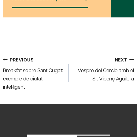
Post
PREVIOUS
NEXT
navigation
Breakfat sobre Sant Cugat:
Vespre del Cercle amb el
exemple de ciutat
Sr. Vicenç Aguilera
intel·ligent