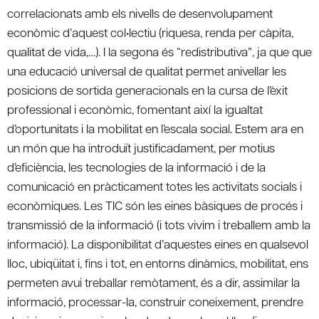
correlacionats amb els nivells de desenvolupament
econòmic d’aquest col•lectiu (riquesa, renda per càpita,
qualitat de vida,…). I la segona és “redistributiva”, ja que que
una educació universal de qualitat permet anivellar les
posicions de sortida generacionals en la cursa de l’èxit
professional i econòmic, fomentant així la igualtat
d’oportunitats i la mobilitat en l’escala social. Estem ara en
un món que ha introduït justificadament, per motius
d’eficiència, les tecnologies de la informació i de la
comunicació en pràcticament totes les activitats socials i
econòmiques. Les TIC són les eines bàsiques de procés i
transmissió de la informació (i tots vivim i treballem amb la
informació). La disponibilitat d’aquestes eines en qualsevol
lloc, ubiqüitat i, fins i tot, en entorns dinàmics, mobilitat, ens
permeten avui treballar remòtament, és a dir, assimilar la
informació, processar-la, construir coneixement, prendre