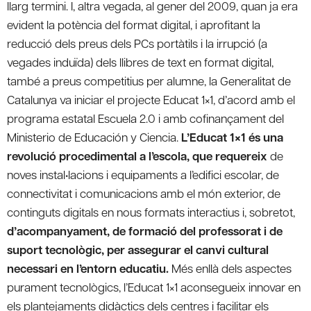
llarg termini. I, altra vegada, al gener del 2009, quan ja era
evident la potència del format digital, i aprofitant la
reducció dels preus dels PCs portàtils i la irrupció (a
vegades induïda) dels llibres de text en format digital,
també a preus competitius per alumne, la Generalitat de
Catalunya va iniciar el projecte Educat 1×1, d’acord amb el
programa estatal Escuela 2.0 i amb cofinançament del
Ministerio de Educación y Ciencia.
L’Educat 1×1 és una
revolució procedimental a l’escola, que requereix
de
noves instal•lacions i equipaments a l’edifici escolar, de
connectivitat i comunicacions amb el món exterior, de
continguts digitals en nous formats interactius i, sobretot,
d’acompanyament, de formació del professorat i de
suport tecnològic, per assegurar el canvi cultural
necessari en l’entorn educatiu.
Més enllà dels aspectes
purament tecnològics, l’Educat 1×1 aconsegueix innovar en
els plantejaments didàctics dels centres i facilitar els