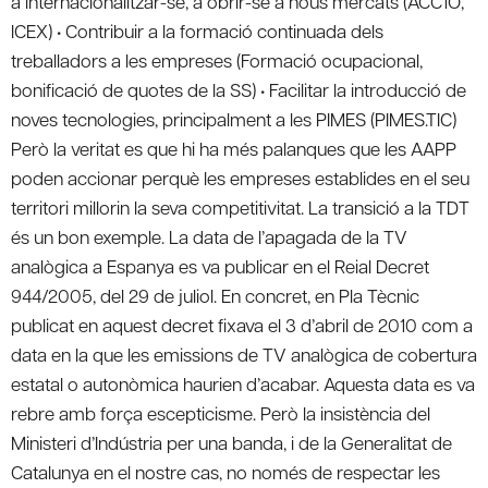
a internacionalitzar-se, a obrir-se a nous mercats (ACC1Ó,
ICEX) • Contribuir a la formació continuada dels
treballadors a les empreses (Formació ocupacional,
bonificació de quotes de la SS) • Facilitar la introducció de
noves tecnologies, principalment a les PIMES (PIMES.TIC)
Però la veritat es que hi ha més palanques que les AAPP
poden accionar perquè les empreses establides en el seu
territori millorin la seva competitivitat. La transició a la TDT
és un bon exemple. La data de l’apagada de la TV
analògica a Espanya es va publicar en el Reial Decret
944/2005, del 29 de juliol. En concret, en Pla Tècnic
publicat en aquest decret fixava el 3 d’abril de 2010 com a
data en la que les emissions de TV analògica de cobertura
estatal o autonòmica haurien d’acabar. Aquesta data es va
rebre amb força escepticisme. Però la insistència del
Ministeri d’Indústria per una banda, i de la Generalitat de
Catalunya en el nostre cas, no només de respectar les