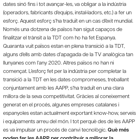
dates sinó fins i tot avançar-les, va obligar a la indústria
(operadors, fabricants d’equips, instal•ladors, etc.) a fer un
esforç. Aquest esforç s’ha traduït en un cas d’èxit mundial.
Només una dotzena de països han sigut capaços de
finalitzar el trànsit a la TDT com ho ha fet Espanya.
Quaranta vuit països estan en plena transició a la TDT,
alguns d’ells amb dates d’apagada de la TV analògica tan
llunyanes com l’any 2020. Altres països no han ni
començat. L’esforç fet per la indústria per completar la
transició a la TDT en les dates compromeses, treballant
conjuntament amb les AAPP, s’ha traduït en una clara
millora de la seva competitivitat. Gràcies al coneixement
generat en el procés, algunes empreses catalanes i
espanyoles estan actualment exportant know-how, serveis
i equipaments arreu del món. I tot perquè des de les AAPP
es va impulsar un procés de canvi tecnològic.
Què més
poden fer les AAPP per contribuir a millorar la