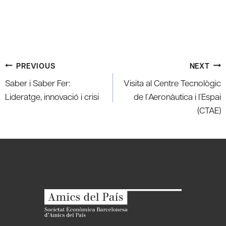
Post
PREVIOUS
NEXT
navigation
Saber i Saber Fer:
Visita al Centre Tecnològic
Lideratge, innovació i crisi
de l´Aeronàutica i l´Espai
(CTAE)