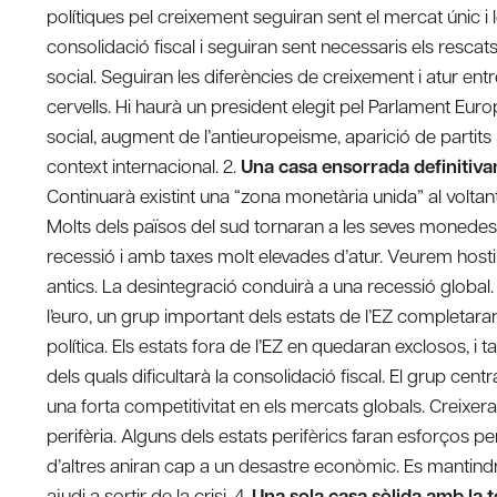
polítiques pel creixement seguiran sent el mercat únic i l
consolidació fiscal i seguiran sent necessaris els resca
social. Seguiran les diferències de creixement i atur e
cervells. Hi haurà un president elegit pel Parlament Eu
social, augment de l’antieuropeisme, aparició de partits 
context internacional. 2.
Una casa ensorrada definitiv
Continuarà existint una “zona monetària unida” al voltan
Molts dels països del sud tornaran a les seves monedes
recessió i amb taxes molt elevades d’atur. Veurem hosti
antics. La desintegració conduirà a una recessió global.
l’euro, un grup important dels estats de l’EZ completara
política. Els estats fora de l’EZ en quedaran exclosos,
dels quals dificultarà la consolidació fiscal. El grup c
una forta competitivitat en els mercats globals. Creixeran
perifèria. Alguns dels estats perifèrics faran esforços 
d’altres aniran cap a un desastre econòmic. Es mantindr
ajudi a sortir de la crisi. 4.
Una sola casa sòlida amb la 