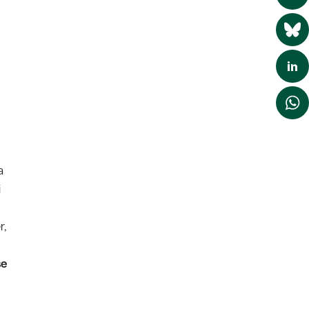
a
i
r,
se