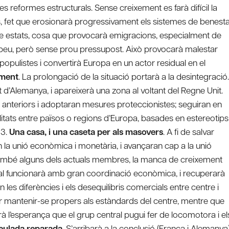
es reformes estructurals. Sense creixement es farà difícil la
ts, fet que erosionarà progressivament els sistemes de benest
ntre estats, cosa que provocarà emigracions, especialment de
ropeu, però sense prou pressupost. Això provocarà malestar
populistes i convertirà Europa en un actor residual en el
ament
. La prolongació de la situació portarà a la desintegració.
t d’Alemanya, i apareixerà una zona al voltant del Regne Unit.
 anteriors i adoptaran mesures proteccionistes; seguiran en
litats entre països o regions d’Europa, basades en estereotips
 3.
Una casa, i una caseta per als masovers
. A fi de salvar
n la unió econòmica i monetària, i avançaran cap a la unió
 i també alguns dels actuals membres, la manca de creixement
entral funcionarà amb gran coordinació econòmica, i recuperarà
 les diferències i els desequilibris comercials entre centre i
per mantenir-se propers als estàndards del centre, mentre que
à l’esperança que el grup central pugui fer de locomotora i el
teulada reparada
. S’arribarà a la conclusió (França i Alemanya