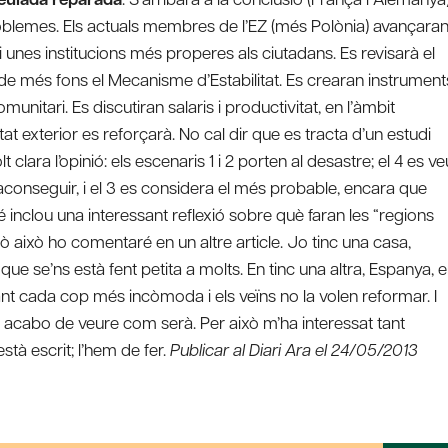
oblemes. Els actuals membres de l’EZ (més Polònia) avançara
unes institucions més properes als ciutadans. Es revisarà el
 de més fons el Mecanisme d’Estabilitat. Es crearan instrument
itari. Es discutiran salaris i productivitat, en l’àmbit
t exterior es reforçarà. No cal dir que es tracta d’un estudi
clara l’opinió: els escenaris 1 i 2 porten al desastre; el 4 es ve
aconseguir, i el 3 es considera el més probable, encara que
inclou una interessant reflexió sobre què faran les “regions
erò això ho comentaré en un altre article. Jo tinc una casa,
ue se’ns està fent petita a molts. En tinc una altra, Espanya, 
tant cada cop més incòmoda i els veïns no la volen reformar. I
o acabo de veure com serà. Per això m’ha interessat tant
està escrit; l’hem de fer.
Publicar al Diari Ara el 24/05/2013