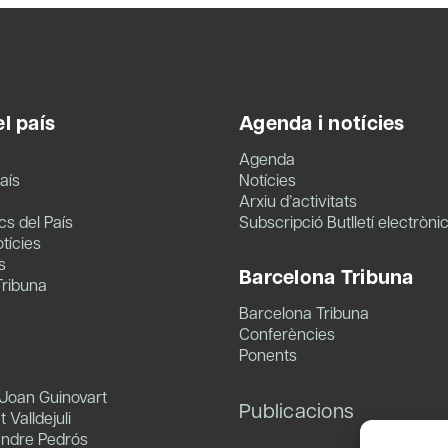
l país
Agenda i notícies
Agenda
aís
Notícies
Arxiu d’activitats
s del País
Subscripció Butlletí electròni
tícies
s
Barcelona Tribuna
Tribuna
Barcelona Tribuna
Conferències
Ponents
 Joan Guinovart
Publicacions
 Valldejuli
andre Pedrós