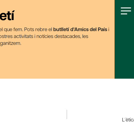
etí
t el que fem. Pots rebre el
butlletí d’Amics del País
i
tres activitats i notícies destacades, les
rganitzem.
L´èti