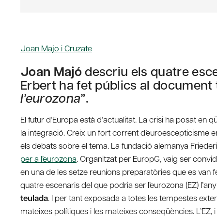
Joan Majo i Cruzate
Joan Majó
descriu els quatre esce
Erbert ha fet públics al document t
l’eurozona
”.
El futur d’Europa està d’actualitat. La crisi ha posat en 
la integració. Creix un fort corrent d’euroescepticisme 
els debats sobre el tema. La fundació alemanya Friederi
per a l’eurozona
. Organitzat per EuropG, vaig ser convida
en una de les setze reunions preparatòries que es van fe
quatre escenaris del que podria ser l’eurozona (EZ) l’any
teulada
. I per tant exposada a totes les tempestes exter
mateixes polítiques i les mateixes conseqüències. L’EZ, i 