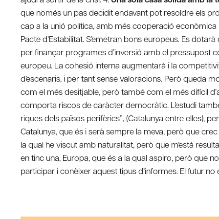
que només un pas decidit endavant pot resoldre els pr
cap a la unió política, amb més cooperació econòmica i 
Pacte d’Estabilitat. S’emetran bons europeus. Es dotarà
per finançar programes d’inversió amb el pressupost comun
europeu. La cohesió interna augmentarà i la competitivita
d’escenaris, i per tant sense valoracions. Però queda molt 
com el més desitjable, però també com el més difícil d’
comporta riscos de caràcter democràtic. L’estudi també 
riques dels països perifèrics”, (Catalunya entre elles), p
Catalunya, que és i serà sempre la meva, però que crec q
la qual he viscut amb naturalitat, però que m’està resul
en tinc una, Europa, que és a la qual aspiro, però que n
participar i conèixer aquest tipus d’informes. El futur no 