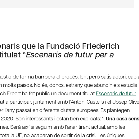
naris que la Fundació Friederich
itulat “
Escenaris de futur per a
qüestió de forma barroera el procés, lent però satisfactori, cap 
en molts països. No és, doncs, estrany que abundin els estudis 
ch Erbert ha fet públic un document titulat
Escenaris de futur
t a participar, juntament amb l’Antoni Castells i el Josep Olive
r l’any passat en diferents ciutats europees. Es plantegen
 2020. Són interessants i estan ben explicats: 1.
Una casa sen
nes. Serà així si seguim amb l’anar tirant actual, amb les
tota la UE, no acabaran de sortir de la crisi. Les úniques