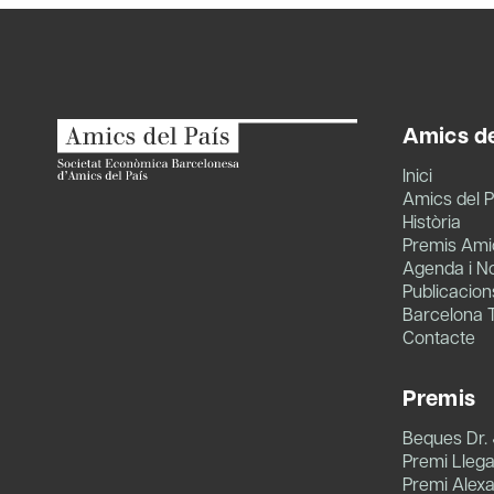
Amics de
Inici
Amics del P
Història
Premis Amic
Agenda i No
Publicacion
Barcelona 
Contacte
Premis
Beques Dr.
Premi Llegat
Premi Alex