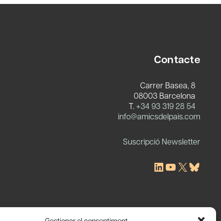
Contacte
Carrer Basea, 8
08003 Barcelona
T.
+34 93 319 28 54
c
info@amicsdelpais.com
Suscripció Newsletter
LinkedIn
YouTube
X
Blues
Gestionar el consentiment