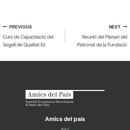
Post
PREVIOUS
NEXT
navigation
Curs de Capacitació del
Reunió del Plenari del
Segell de Qualitat IQ
Patronat de la Fundació
Amics del país
Inici