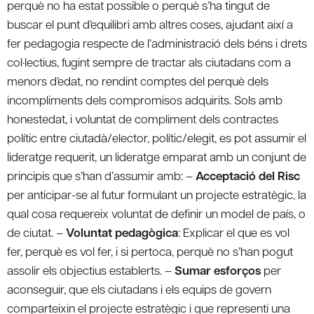
perquè no ha estat possible o perquè s’ha tingut de
buscar el punt d’equilibri amb altres coses, ajudant així a
fer pedagogia respecte de l’administració dels béns i drets
col·lectius, fugint sempre de tractar als ciutadans com a
menors d’edat, no rendint comptes del perquè dels
incompliments dels compromisos adquirits. Sols amb
honestedat, i voluntat de compliment dels contractes
polític entre ciutadà/elector, polític/elegit, es pot assumir el
lideratge requerit, un lideratge emparat amb un conjunt de
principis que s’han d’assumir amb: –
Acceptació del Risc
per anticipar-se al futur formulant un projecte estratègic, la
qual cosa requereix voluntat de definir un model de país, o
de ciutat. –
Voluntat pedagògica
: Explicar el que es vol
fer, perquè es vol fer, i si pertoca, perquè no s’han pogut
assolir els objectius establerts. –
Sumar esforços
per
aconseguir, que els ciutadans i els equips de govern
comparteixin el projecte estratègic i que representi una