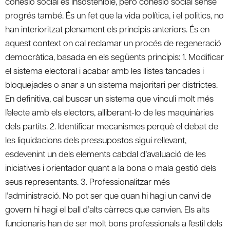
cohesió social és insostenible, però cohesió social sense
progrés també. És un fet que la vida política, i el politics, no
han interioritzat plenament els principis anteriors. És en
aquest context on cal reclamar un procés de regeneració
democràtica, basada en els següents principis: 1. Modificar
el sistema electoral i acabar amb les llistes tancades i
bloquejades o anar a un sistema majoritari per districtes.
En definitiva, cal buscar un sistema que vinculi molt més
l’electe amb els electors, alliberant-lo de les maquinàries
dels partits. 2. Identificar mecanismes perquè el debat de
les liquidacions dels pressupostos sigui rellevant,
esdevenint un dels elements cabdal d’avaluació de les
iniciatives i orientador quant a la bona o mala gestió dels
seus representants. 3. Professionalitzar més
l’administració. No pot ser que quan hi hagi un canvi de
govern hi hagi el ball d’alts càrrecs que canvien. Els alts
funcionaris han de ser molt bons professionals a l’estil dels