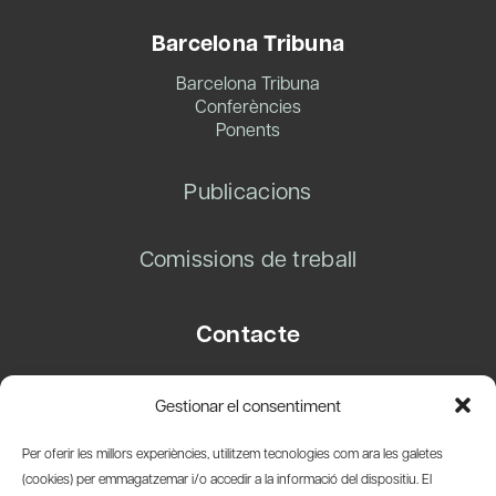
Barcelona Tribuna
Barcelona Tribuna
Conferències
Ponents
Publicacions
Comissions de treball
Contacte
Carrer Basea, 8
Gestionar el consentiment
08003 Barcelona
T.
+34 93 319 28 54
Per oferir les millors experiències, utilitzem tecnologies com ara les galetes
info@amicsdelpais.com
(cookies) per emmagatzemar i/o accedir a la informació del dispositiu. El