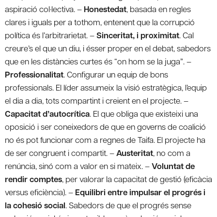
aspiració col·lectiva. –
Honestedat
, basada en regles
clares i iguals per a tothom, entenent que la corrupció
política és l’arbitrarietat. –
Sinceritat, i proximitat
. Cal
creure’s el que un diu, i ésser proper en el debat, sabedors
que en les distàncies curtes és “on hom se la juga”. –
Professionalitat
. Configurar un equip de bons
professionals. El líder assumeix la visió estratègica, l’equip
el dia a dia, tots compartint i creient en el projecte. –
Capacitat d’autocrítica
. El que obliga que existeixi una
oposició i ser coneixedors de que en governs de coalició
no és pot funcionar com a regnes de Taifa. El projecte ha
de ser congruent i compartit. –
Austeritat
, no com a
renúncia, sinó com a valor en si mateix. –
Voluntat de
rendir comptes
, per valorar la capacitat de gestió (eficàcia
versus eficiència). –
Equilibri entre impulsar el progrés i
la cohesió social
. Sabedors de que el progrés sense