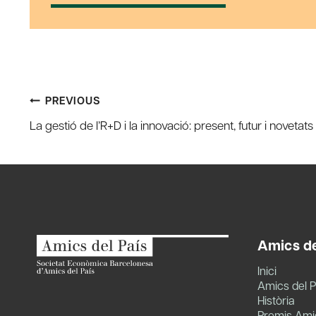
Post
PREVIOUS
La gestió de l’R+D i la innovació: present, futur i novetat
navigation
Amics de
Inici
Amics del P
Història
Premis Amic