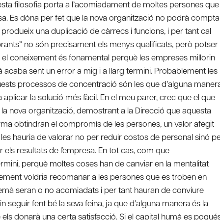
sta filosofia porta a l’acomiadament de moltes persones que
. Es dóna per fet que la nova organització no podrà compta
produeix una duplicació de càrrecs i funcions, i per tant cal
rants” no són precisament els menys qualificats, però potser
im, el coneixement és fonamental perquè les empreses millorin
à acaba sent un error a mig i a llarg termini. Probablement les
uests processos de concentració són les que d’alguna maner
aplicar la solució més fàcil. En el meu parer, crec que el que
 a la nova organització, demostrant a la Direcció que aquesta
a forma obtindran el compromís de les persones, un valor afegit
 les hauria de valorar no per reduir costos de personal sinó p
ar els resultats de l’empresa. En tot cas, com que
rmini, perquè moltes coses han de canviar en la mentalitat
lement voldria recomanar a les persones que es troben en
demà seran o no acomiadats i per tant hauran de conviure
n seguir fent bé la seva feina, ja que d’alguna manera és la
 els donarà una certa satisfacció. Si el capital humà es pogué