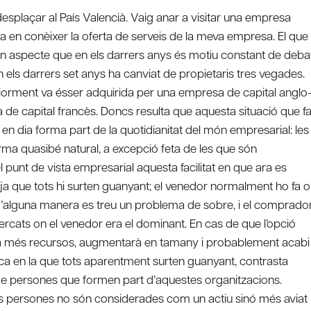
esplaçar al País Valencià. Vaig anar a visitar una empresa
da en conèixer la oferta de serveis de la meva empresa. El que
un aspecte que en els darrers anys és motiu constant de debat
en els darrers set anys ha canviat de propietaris tres vegades.
riorment va ésser adquirida per una empresa de capital anglo
 de capital francès. Doncs resulta que aquesta situació que f
n dia forma part de la quotidianitat del món empresarial: les
ma quasibé natural, a excepció feta de les que són
 punt de vista empresarial aquesta facilitat en que ara es
 ja que tots hi surten guanyant; el venedor normalment ho fa o
’alguna manera es treu un problema de sobre, i el comprado
rcats on el venedor era el dominant. En cas de que l’opció
indrà més recursos, augmentarà en tamany i probablement acabi
·lica en la que tots aparentment surten guanyant, contrasta
de persones que formen part d’aquestes organitzacions.
s persones no són considerades com un actiu sinó més aviat