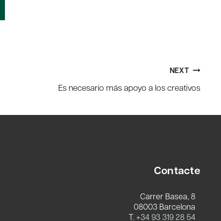
NEXT
Es necesario más apoyo a los creativos
Contacte
Carrer Basea, 8
08003 Barcelona
T.
+34 93 319 28 54
c