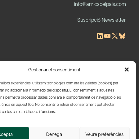
info@amicsdelpais.com
Suscripció Newsletter
LinkedIn
YouTube
X
Blues
Gestionar el consentiment
s millors experiències, utilitzem tecnologies com ara les galetes (cookies) per
 i/o accedir a la informació del dispositiu. El consentiment a aquestes
ens permetrà processar dades com ara el comportament de navegació o els
s únics en aquest lloc. No consentir o retirar el consentiment pot afectar
certes característiques i funcions.
Web by Ideamatic
ccepta
Denega
Veure preferències