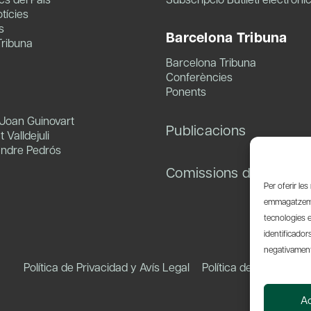
tícies
s
Barcelona Tribuna
Tribuna
Barcelona Tribuna
Conferències
Ponents
 Joan Guinovart
Publicacions
 Valldejuli
andre Pedrós
Comissions de treball
Per oferir le
emmagatzemar
tecnologies 
identificador
negativament 
Política de Privacidad y Avís Legal
Política de Cookies
A