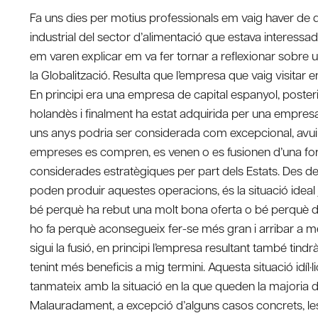
Fa uns dies per motius professionals em vaig haver de d
industrial del sector d’alimentació que estava interessa
em varen explicar em va fer tornar a reflexionar sobre 
la Globalització. Resulta que l’empresa que vaig visitar 
En principi era una empresa de capital espanyol, poste
holandès i finalment ha estat adquirida per una empresa
uns anys podria ser considerada com excepcional, avui e
empreses es compren, es venen o es fusionen d’una for
considerades estratègiques per part dels Estats. Des del
poden produir aquestes operacions, és la situació ideal
bé perquè ha rebut una molt bona oferta o bé perquè d
ho fa perquè aconsegueix fer-se més gran i arribar a me
sigui la fusió, en principi l’empresa resultant també t
tenint més beneficis a mig termini. Aquesta situació idíl
tanmateix amb la situació en la que queden la majoria 
Malauradament, a excepció d’alguns casos concrets, le