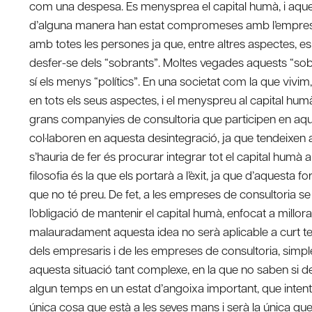
com una despesa. Es menysprea el capital humà, i aque
d’alguna manera han estat compromeses amb l’empresa
amb totes les persones ja que, entre altres aspectes, es 
desfer-se dels “sobrants”. Moltes vegades aquests “sob
sí els menys “polítics”. En una societat com la que viv
en tots els seus aspectes, i el menyspreu al capital hum
grans companyies de consultoria que participen en aq
col·laboren en aquesta desintegració, ja que tendeixen a 
s’hauria de fer és procurar integrar tot el capital humà
filosofia és la que els portarà a l’èxit, ja que d’aquest
que no té preu. De fet, a les empreses de consultoria se
l’obligació de mantenir el capital humà, enfocat a millor
malauradament aquesta idea no serà aplicable a curt te
dels empresaris i de les empreses de consultoria, simp
aquesta situació tant complexe, en la que no saben si 
algun temps en un estat d’angoixa important, que intenti
única cosa que està a les seves mans i serà la única que