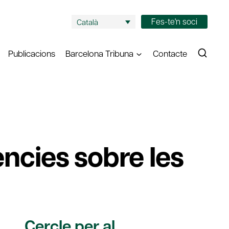
Fes-te'n soci
Català
Publicacions
Barcelona Tribuna
Contacte
ències sobre les
Cercle per al