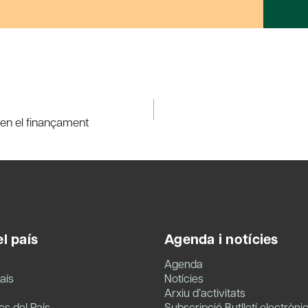
s en el finançament
l país
Agenda i notícies
Agenda
aís
Notícies
Arxiu d’activitats
s del País
Subscripció Butlletí electròni