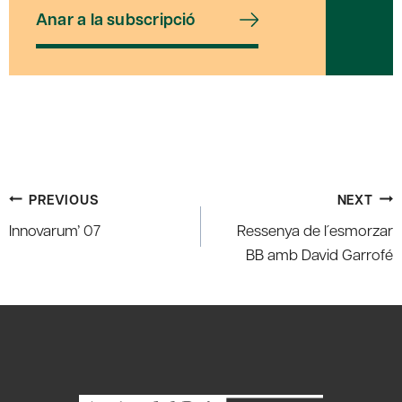
Anar a la subscripció
Post
PREVIOUS
NEXT
navigation
Innovarum’ 07
Ressenya de l´esmorzar
BB amb David Garrofé