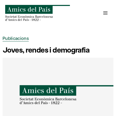
Skip
to
content
Publicacions
Joves, rendes i demografia