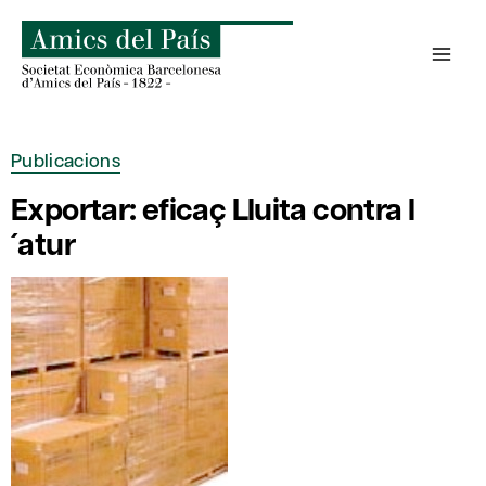
Skip
to
content
Publicacions
Exportar: eficaç Lluita contra l
´atur