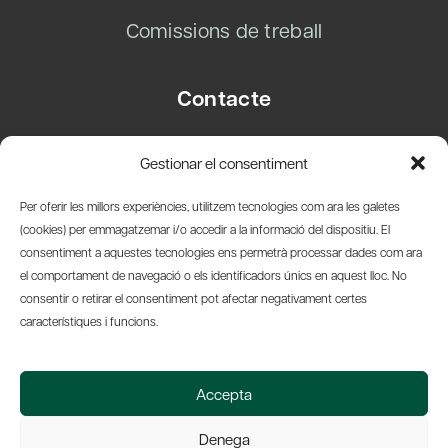
Comissions de treball
Contacte
Carrer Basea, 8
Gestionar el consentiment
08003 Barcelona
T.
+34 93 319 28 54
Per oferir les millors experiències, utilitzem tecnologies com ara les galetes
info@amicsdelpais.com
(cookies) per emmagatzemar i/o accedir a la informació del dispositiu. El
consentiment a aquestes tecnologies ens permetrà processar dades com ara
Suscripció Newsletter
el comportament de navegació o els identificadors únics en aquest lloc. No
consentir o retirar el consentiment pot afectar negativament certes
LinkedIn
YouTub
X
Bl
característiques i funcions.
© 2026 Societat Econòmica Barcelonesa d'Amics del País
Accepta
Política de Privacidad y Avís Legal
Política de Cookies
Denega
Web by Ideamatic