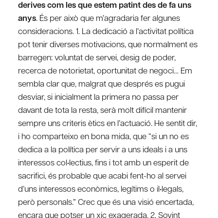
derives com les que estem patint des de fa uns
anys
. És per això que m’agradaria fer algunes
consideracions. 1. La dedicació a l’activitat política
pot tenir diverses motivacions, que normalment es
barregen: voluntat de servei, desig de poder,
recerca de notorietat, oportunitat de negoci… Em
sembla clar que, malgrat que després es pugui
desviar, si inicialment la primera no passa per
davant de tota la resta, serà molt difícil mantenir
sempre uns criteris ètics en l’actuació. He sentit dir,
i ho comparteixo en bona mida, que “si un no es
dedica a la política per servir a uns ideals i a uns
interessos col•lectius, fins i tot amb un esperit de
sacrifici, és probable que acabi fent-ho al servei
d’uns interessos econòmics, legítims o il•legals,
però personals.” Crec que és una visió encertada,
encara que potser un xic exagerada. 2. Sovint