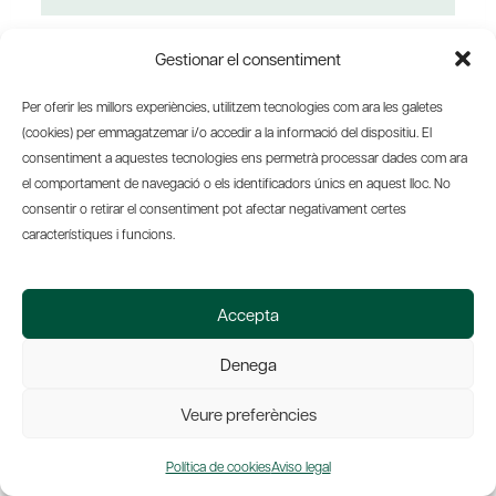
Gestionar el consentiment
Joan Majo i Cruzate
Per oferir les millors experiències, utilitzem tecnologies com ara les galetes
(cookies) per emmagatzemar i/o accedir a la informació del dispositiu. El
Joan Majó analiza los factores
consentiment a aquestes tecnologies ens permetrà processar dades com ara
que han cambiado la sociedad
el comportament de navegació o els identificadors únics en aquest lloc. No
y pide una reformulación del
consentir o retirar el consentiment pot afectar negativament certes
capitalismo, de la democracia
característiques i funcions.
y de Europa. «Tenemos que
volver a poner las personas y
Accepta
la democracia por encima del
dinero».
Denega
Veure preferències
Política de cookies
Aviso legal