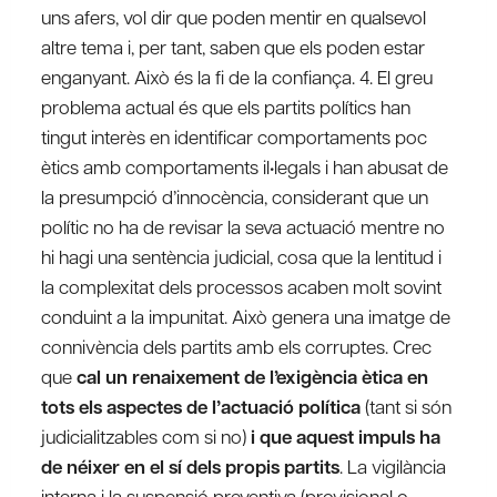
uns afers, vol dir que poden mentir en qualsevol
altre tema i, per tant, saben que els poden estar
enganyant. Això és la fi de la confiança. 4. El greu
problema actual és que els partits polítics han
tingut interès en identificar comportaments poc
ètics amb comportaments il•legals i han abusat de
la presumpció d’innocència, considerant que un
polític no ha de revisar la seva actuació mentre no
hi hagi una sentència judicial, cosa que la lentitud i
la complexitat dels processos acaben molt sovint
conduint a la impunitat. Això genera una imatge de
connivència dels partits amb els corruptes. Crec
que
cal un renaixement de l’exigència ètica en
tots els aspectes de l’actuació política
(tant si són
judicialitzables com si no)
i que aquest impuls ha
de néixer en el sí dels propis partits
. La vigilància
interna i la suspensió preventiva (provisional o