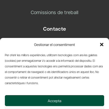
Comissions de treball
Contacte
Carrer Basea, 8
Gestionar el consentiment
08003 Barcelona
T.
+34 93 319 28 54
Per oferir les millors experiències, utilitzem tecnologies com ara les galetes
info@amicsdelpais.com
(cookies) per emmagatzemar i/o accedir a la informació del dispositiu. El
consentiment a aquestes tecnologies ens permetrà processar dades com ara
Suscripció Newsletter
el comportament de navegació o els identificadors únics en aquest lloc. No
consentir o retirar el consentiment pot afectar negativament certes
LinkedIn
YouTub
X
Bl
característiques i funcions.
© 2026 Societat Econòmica Barcelonesa d'Amics del País
Accepta
Política de Privacidad y Avís Legal
Política de Cookies