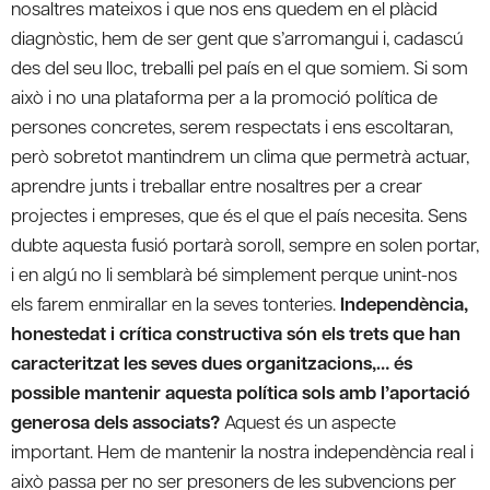
nosaltres mateixos i que nos ens quedem en el plàcid
diagnòstic, hem de ser gent que s’arromangui i, cadascú
des del seu lloc, treballi pel país en el que somiem. Si som
això i no una plataforma per a la promoció política de
persones concretes, serem respectats i ens escoltaran,
però sobretot mantindrem un clima que permetrà actuar,
aprendre junts i treballar entre nosaltres per a crear
projectes i empreses, que és el que el país necesita. Sens
dubte aquesta fusió portarà soroll, sempre en solen portar,
i en algú no li semblarà bé simplement perque unint-nos
els farem enmirallar en la seves tonteries.
Independència,
honestedat i crítica constructiva són els trets que han
caracteritzat les seves dues organitzacions,… és
possible mantenir aquesta política sols amb l’aportació
generosa dels associats?
Aquest és un aspecte
important. Hem de mantenir la nostra independència real i
això passa per no ser presoners de les subvencions per