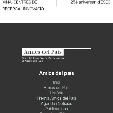
navigation
XINA: CENTRES DE
25è aniversari d´ESEC
RECERCA I INNOVACIÓ.
Amics del país
Inici
Amics del País
Història
Premis Amics del País
Agenda i Notícies
Publicacions