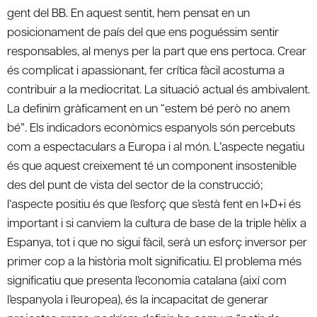
gent del BB. En aquest sentit, hem pensat en un
posicionament de país del que ens poguéssim sentir
responsables, al menys per la part que ens pertoca. Crear
és complicat i apassionant, fer crítica fàcil acostuma a
contribuir a la mediocritat. La situació actual és ambivalent.
La definim gràficament en un “estem bé però no anem
bé”. Els indicadors econòmics espanyols són percebuts
com a espectaculars a Europa i al món. L’aspecte negatiu
és que aquest creixement té un component insostenible
des del punt de vista del sector de la construcció;
l’aspecte positiu és que l’esforç que s’està fent en I+D+i és
important i si canviem la cultura de base de la triple hèlix a
Espanya, tot i que no sigui fàcil, serà un esforç inversor per
primer cop a la història molt significatiu. El problema més
significatiu que presenta l’economia catalana (així com
l’espanyola i l’europea), és la incapacitat de generar