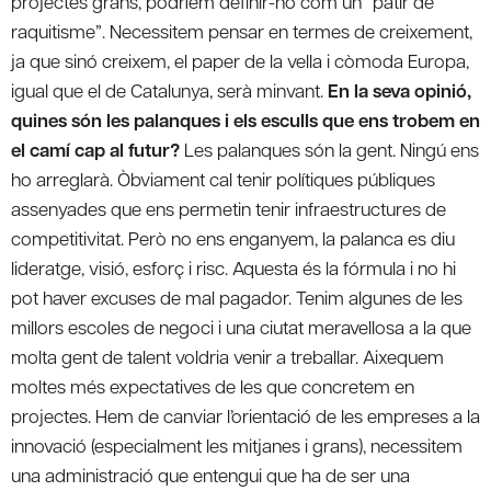
projectes grans, podríem definir-ho com un “patir de
raquitisme”. Necessitem pensar en termes de creixement,
ja que sinó creixem, el paper de la vella i còmoda Europa,
igual que el de Catalunya, serà minvant.
En la seva opinió,
quines són les palanques i els esculls que ens trobem en
el camí cap al futur?
Les palanques són la gent. Ningú ens
ho arreglarà. Òbviament cal tenir polítiques públiques
assenyades que ens permetin tenir infraestructures de
competitivitat. Però no ens enganyem, la palanca es diu
lideratge, visió, esforç i risc. Aquesta és la fórmula i no hi
pot haver excuses de mal pagador. Tenim algunes de les
millors escoles de negoci i una ciutat meravellosa a la que
molta gent de talent voldria venir a treballar. Aixequem
moltes més expectatives de les que concretem en
projectes. Hem de canviar l’orientació de les empreses a la
innovació (especialment les mitjanes i grans), necessitem
una administració que entengui que ha de ser una