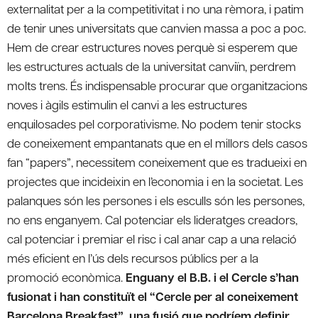
externalitat per a la competitivitat i no una rèmora, i patim
de tenir unes universitats que canvien massa a poc a poc.
Hem de crear estructures noves perquè si esperem que
les estructures actuals de la universitat canviïn, perdrem
molts trens. És indispensable procurar que organitzacions
noves i àgils estimulin el canvi a les estructures
enquilosades pel corporativisme. No podem tenir stocks
de coneixement empantanats que en el millors dels casos
fan “papers”, necessitem coneixement que es tradueixi en
projectes que incideixin en l’economia i en la societat. Les
palanques són les persones i els esculls són les persones,
no ens enganyem. Cal potenciar els lideratges creadors,
cal potenciar i premiar el risc i cal anar cap a una relació
més eficient en l’ús dels recursos públics per a la
promoció econòmica.
Enguany el B.B. i el Cercle s’han
fusionat i han constituït el “Cercle per al coneixement
Barcelona Breakfast”, una fusió que podríem definir