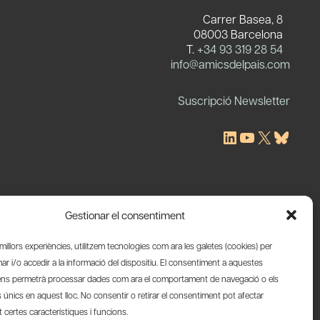
Carrer Basea, 8
08003 Barcelona
T.
+34 93 319 28 54
c
info@amicsdelpais.com
Suscripció Newsletter
LinkedIn
YouTube
X
Blues
Gestionar el consentiment
s millors experiències, utilitzem tecnologies com ara les galetes (cookies) per
 i/o accedir a la informació del dispositiu. El consentiment a aquestes
ens permetrà processar dades com ara el comportament de navegació o els
s únics en aquest lloc. No consentir o retirar el consentiment pot afectar
certes característiques i funcions.