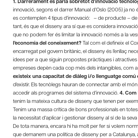
1. Darrerament es parla sobretot d’innovació tecnol
innovació, segons el darrer Manual d’Oslo (2005) ja no 
es contemplen 4 tipus d’innovació: – de producte – de
tant, és que el disseny ara sí que es considera innovació
que no podem fer és limitar la innovació només a la ve
l’economia del coneixement?
Tal com el defineix el Co
encarregat pel govern britànic, el disseny és l’enllaç nece
idees per a que siguin propostes pràctiques i atractives p
empreses depèn cada cop més dels intangibles, com ara
existeix una capacitat de diàleg i/o llenguatge comú
d’existir. Els tecnòlegs hauran de connectar amb el món
accedir als programes del sistema d’innovació.
4. Com 
tenim la mateixa cultura de disseny que tenen per exempl
Tenim una massa crítica de bons professionals en totes 
la necessitat d’aplicar i gestionar disseny al sí de la se
De tota manera, encara hi ha molt per fer si volem normal
que demanem una política de disseny per a Catalunya, 