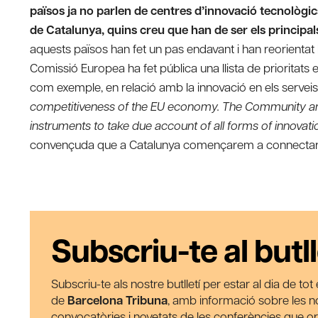
països ja no parlen de centres d’innovació tecnològic
de Catalunya, quins creu que han de ser els principals
aquests països han fet un pas endavant i han reorientat 
Comissió Europea ha fet pública una llista de prioritat
com exemple, en relació amb la innovació en els serveis
competitiveness of the EU economy. The Community and
instruments to take due account of all forms of innovatio
convençuda que a Catalunya començarem a connectar el
Subscriu-te al butll
Subscriu-te als nostre butlletí per estar al dia de to
de
Barcelona Tribuna
, amb informació sobre les nos
convocatòries i novetats de les conferències que o