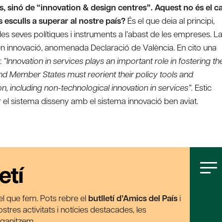
s, sinó de “innovation & design centres”. Aquest no és el c
 esculls a superar al nostre país?
És el que deia al principi,
les seves polítiques i instruments a l’abast de les empreses. L
s en innovació, anomenada Declaració de València. En cito una
:
“Innovation in services plays an important role in fostering th
 Member States must reorient their policy tools and
n, including non-technological innovation in services”.
Estic
 sistema disseny amb el sistema innovació ben aviat.
etí
t el que fem. Pots rebre el
butlletí d’Amics del País
i
tres activitats i notícies destacades, les
rganitzem.