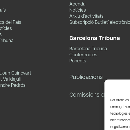
Agenda
aís
Notícies
Arxiu d’activitats
s del País
Subscripció Butlletí electròni
tícies
s
Barcelona Tribuna
Tribuna
Barcelona Tribuna
Conferències
Ponents
 Joan Guinovart
Publicacions
 Valldejuli
andre Pedrós
Comissions de treball
Per oferir le
emmagatzemar
tecnologies 
identificador
negativament 