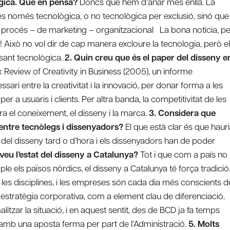
ògica. Què en pensa?
Doncs que hem d’anar més enllà. La
és només tecnològica, o no tecnològica per exclusió, sinó que
 procés – de marketing – organitzacional La bona notícia, pe
! Això no vol dir de cap manera excloure la tecnologia, però el
ssant tecnològica.
2. Quin creu que és el paper del disseny e
x Review of Creativity in Business (2005), un informe
ssari entre la creativitat i la innovació, per donar forma a les
er a usuaris i clients. Per altra banda, la competitivitat de les
 el coneixement, el disseny i la marca.
3. Considera que
 entre tecnòlegs i dissenyadors?
El que està clar és que haur
 del disseny tard o d’hora i els dissenyadors han de poder
veu l’estat del disseny a Catalunya?
Tot i que com a país no
e els països nòrdics, el disseny a Catalunya té força tradició
les disciplines, i les empreses són cada dia més conscients d
va estratègia corporativa, com a element clau de diferenciació.
itzar la situació, i en aquest sentit, des de BCD ja fa temps
amb una aposta ferma per part de l’Administració.
5. Molts